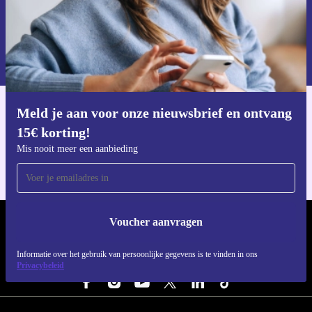
positieve impact op het milieu. Ideaal voor iedereen die
Voucher aanvragen
zoekt naar een krachtige desktop in de categorie
desktop
Informatie over het gebruik van persoonsgegevens vind je in ons
pc’s > Lenovo Desktops
én omarmt een meer duurzame
privacybeleid
.
keuze.
Meld je aan voor onze nieuwsbrief en ontvang
Download de refurbed app
15€ korting!
Voor iOS en Android
Mis nooit meer een aanbieding
Voucher aanvragen
REFURBED NEDERLAND - RETHINK NEW.
Informatie over het gebruik van persoonlijke gegevens is te vinden in ons
VOLG ONS
Privacybeleid