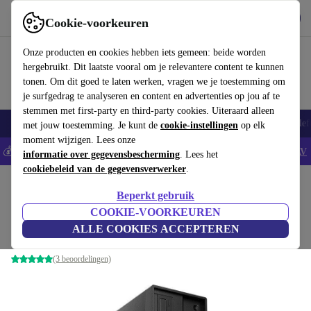
Download de app
Downloaden
Cookie-voorkeuren
Gebruik refurbed snel en eenvoudig
Onze producten en cookies hebben iets gemeen: beide worden
hergebruikt. Dit laatste vooral om je relevantere content te kunnen
tonen. Om dit goed te laten werken, vragen we je toestemming om
je surfgedrag te analyseren en content en advertenties op jou af te
stemmen met first-party en third-party cookies. Uiteraard alleen
Smartphones
Laptops
Tablets
Smartwatches
Accessoires
Koptelef
met jouw toestemming. Je kunt de
cookie-instellingen
op elk
moment wijzigen. Lees onze
💰Bespaar 5% EXTRA op alle iPhones - Code: IPHONEDEAL -
AV
informatie over gegevensbescherming
. Lees het
cookiebeleid van de gegevensverwerker
.
Home
Producten
Desktop pc's
Lenovo Desktops
Beperkt gebruik
Lenovo ThinkStation P330 Tower
COOKIE-VOORKEUREN
ALLE COOKIES ACCEPTEREN
Xeon E-2124 | 64 GB | 1 TB SSD | P2000 | Win 11 Pro
(3 beoordelingen)