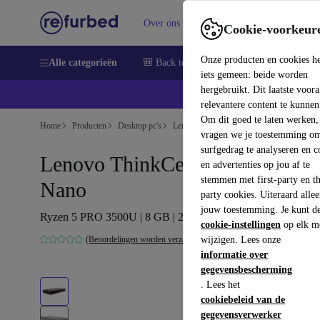
Over ons
Verkopen
Support
Cookie-voorkeur
Onze producten en cookies h
Alle categorieën
🎒 Back to school
Smartphones
Lapto
iets gemeen: beide worden
hergebruikt. Dit laatste voor
relevantere content te kunnen
Om dit goed te laten werken,
Home
Producten
Desktop pc's
Lenovo Desktops
vragen we je toestemming om
surfgedrag te analyseren en c
Lenovo ThinkCentre M75n
en advertenties op jou af te
stemmen met first-party en th
Nano
party cookies. Uiteraard alle
jouw toestemming. Je kunt d
Ryzen 5 PRO 3500U | 8 GB | 256 GB SSD | Win 11 Pro
cookie-instellingen
op elk m
(Beoordelingen worden verzameld)
wijzigen. Lees onze
informatie over
gegevensbescherming
. Lees het
cookiebeleid van de
gegevensverwerker