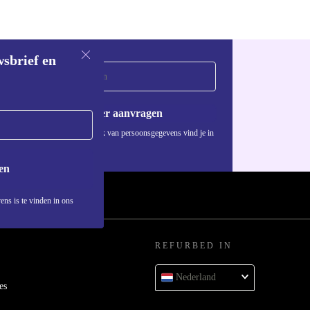
wsbrief en
Voucher aanvragen
Informatie over het gebruik van persoonsgegevens vind je in
ons
privacybeleid
.
en
ens is te vinden in ons
REFURBED IN
Nederland
es