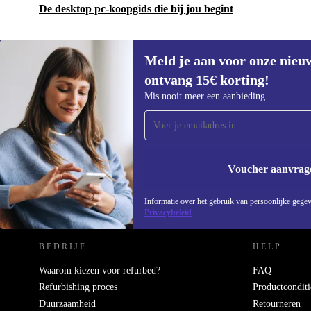
De desktop pc-koopgids die bij jou begint
Meld je aan voor onze nieu
ontvang 15€ korting!
Meld je aan voor onze nieuwsbrief en
Mis nooit meer een aanbieding
ontvang €15 korting!
Mis nooit meer een aanbieding.
Voucher aanvrag
REFURBED NEDERLAND - RETHINK NEW.
Informatie over het gebruik van persoonlijke gegev
Privacybeleid
BEDRIJF
HELP
Waarom kiezen voor refurbed?
FAQ
Refurbishing proces
Productconditi
Duurzaamheid
Retourneren