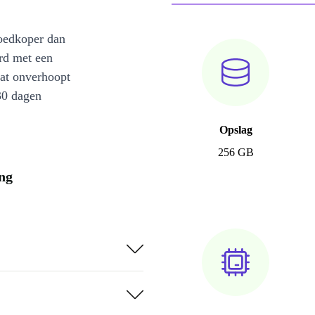
oedkoper dan
rd met een
at onverhoopt
30 dagen
Opslag
256 GB
ng