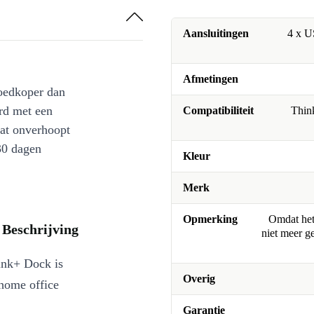
Aansluitingen
4 x U
Afmetingen
oedkoper dan
rd met een
Compatibiliteit
Thin
at onverhoopt
30 dagen
Kleur
Merk
Opmerking
Omdat het 
Beschrijving
niet meer g
ink+ Dock is
Overig
 home office
Garantie