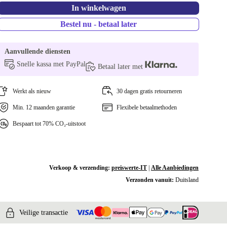
In winkelwagen
Bestel nu - betaal later
Aanvullende diensten
Snelle kassa met PayPal
Betaal later met
Werkt als nieuw
30 dagen gratis retourneren
Min. 12 maanden garantie
Flexibele betaalmethoden
Bespaart tot 70% CO₂-uitstoot
Verkoop & verzending:
preiswerte-IT
|
Alle Aanbiedingen
Verzonden vanuit:
Duitsland
Veilige transactie