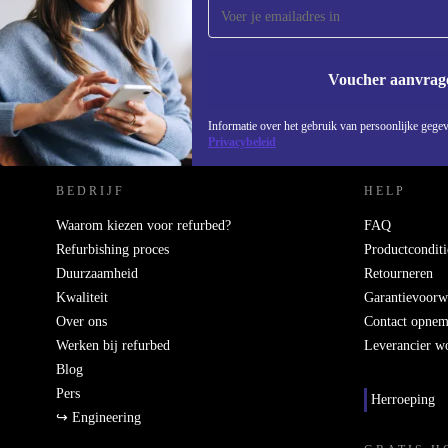
Mis nooit meer een aanbieding.
Voucher aanvrag
REFURBED NEDERLAND - RETHINK NEW.
Informatie over het gebruik van persoonlijke gegev
Privacybeleid
BEDRIJF
HELP
Waarom kiezen voor refurbed?
FAQ
Refurbishing proces
Productconditi
Duurzaamheid
Retourneren
Kwaliteit
Garantievoorw
Over ons
Contact opne
Werken bij refurbed
Leverancier w
Blog
Pers
Herroeping
↪ Engineering