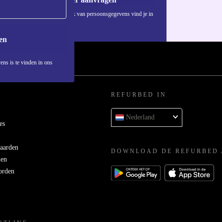
Informatie over het gebruik van persoonsgegevens vind je in
ons
privacybeleid
.
en
ens is te vinden in ons
REFURBED IN
Nederland
es
aarden
DOWNLOAD DE REFURBED 
men
orden