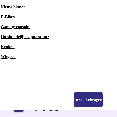
Nieuw binnen
E-Bikes
Gaming consoles
Huishoudelijke apparatuur
Keuken
Witgoed
In winkelwagen
Download de refurbed app
Voor iOS en Android