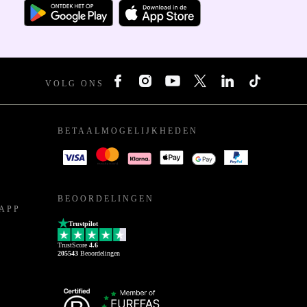
VOLG ONS
BETAALMOGELIJKHEDEN
BEOORDELINGEN
APP
Trustpilot
TrustScore
4.6
205543
Beoordelingen