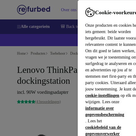
Over ons
Verkopen
Support
Cookie-voorkeur
Onze producten en cookies h
Alle categorieën
🎒 Back to school
Smartphones
Lapto
iets gemeen: beide worden
hergebruikt. Dit laatste voor
relevantere content te kunnen
Om dit goed te laten werken,
Home
Producten
Toebehoor
Docking Stations
vragen we je toestemming om
surfgedrag te analyseren en c
Lenovo ThinkPad OneLink+
en advertenties op jou af te
stemmen met first-party en th
dockingstation
party cookies. Uiteraard alle
jouw toestemming. Je kunt d
incl. 90W voedingsadapter
cookie-instellingen
op elk m
(4 beoordelingen)
wijzigen. Lees onze
informatie over
gegevensbescherming
. Lees het
cookiebeleid van de
gegevensverwerker