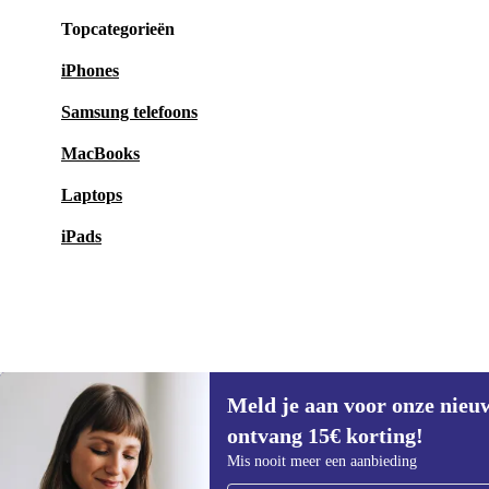
Topcategorieën
iPhones
Samsung telefoons
MacBooks
Laptops
iPads
Meld je aan voor onze nieu
€44,90
€249
(-82%)
ontvang 15€ korting!
Meld je aan voor onze nieuwsbrief en
Mis nooit meer een aanbieding
ontvang €15 korting!