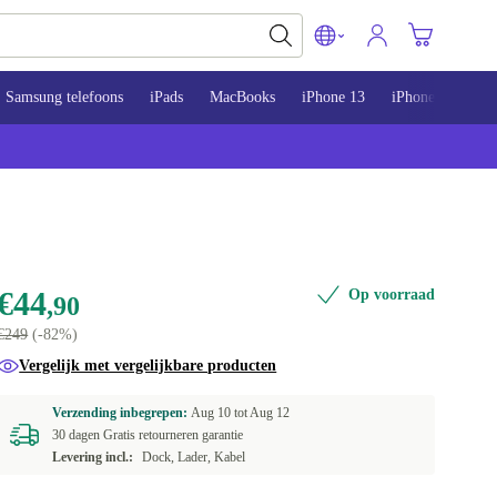
Samsung telefoons
iPads
MacBooks
iPhone 13
iPhone 14
iP
€44
Op voorraad
,90
€249
(-82%)
Vergelijk met vergelijkbare producten
Verzending inbegrepen:
Aug 10 tot
Aug 12
30 dagen Gratis retourneren garantie
Levering incl.:
Dock, Lader, Kabel