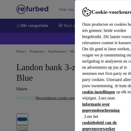
Over ons
Verkopen
Support
Cookie-voorkeur
Onze producten en cookies h
Alle categorieën
🎒 Back to school
Smartphones
Lapto
iets gemeen: beide worden
hergebruikt. Dit laatste voor
relevantere content te kunnen
Om dit goed te laten werken,
Home
Producten
Huishouden
Meubels
vragen we je toestemming om
surfgedrag te analyseren en c
Landon bank 3-zits Mark Cobalt
en advertenties op jou af te
stemmen met first-party en th
Blue
party cookies. Uiteraard alle
jouw toestemming. Je kunt d
blauw
cookie-instellingen
op elk m
(Beoordelingen worden verzameld)
wijzigen. Lees onze
informatie over
gegevensbescherming
. Lees het
cookiebeleid van de
gegevensverwerker