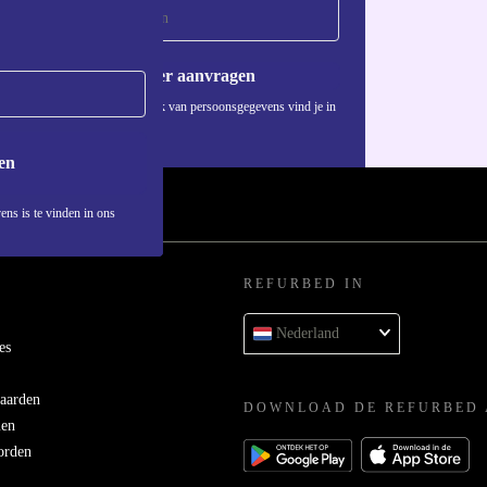
Voucher aanvragen
Informatie over het gebruik van persoonsgegevens vind je in
ons
privacybeleid
.
en
ens is te vinden in ons
REFURBED IN
Nederland
es
aarden
DOWNLOAD DE REFURBED 
men
orden