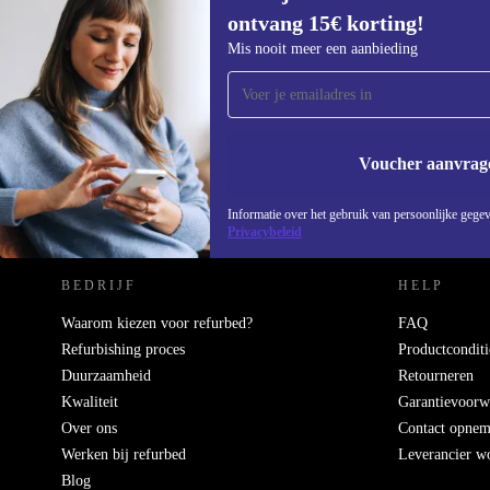
ontvang 15€ korting!
Meld je aan voor onze nieuwsbrief en
Mis nooit meer een aanbieding
ontvang €15 korting!
Mis nooit meer een aanbieding.
Voucher aanvrag
REFURBED NEDERLAND - RETHINK NEW.
Informatie over het gebruik van persoonlijke gegev
Privacybeleid
BEDRIJF
HELP
Waarom kiezen voor refurbed?
FAQ
Refurbishing proces
Productconditi
Duurzaamheid
Retourneren
Kwaliteit
Garantievoorw
Over ons
Contact opne
Werken bij refurbed
Leverancier w
Blog