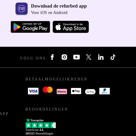
Download de refurbed app
Voor iOS en Android
VOLG ONS
BETAALMOGELIJKHEDEN
BEOORDELINGEN
APP
Trustpilot
TrustScore
4.6
205555
Beoordelingen