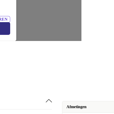
REN
Afmetingen