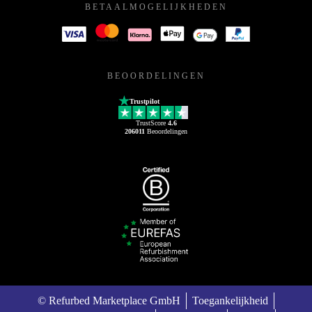
BETAALMOGELIJKHEDEN
BEOORDELINGEN
Trustpilot
TrustScore
4.6
206011
Beoordelingen
© Refurbed Marketplace GmbH
Toegankelijkheid