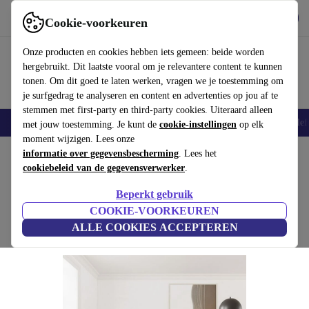
Download de app
Downloaden
Cookie-voorkeuren
Gebruik refurbed snel en eenvoudig
Onze producten en cookies hebben iets gemeen: beide worden
hergebruikt. Dit laatste vooral om je relevantere content te kunnen
tonen. Om dit goed te laten werken, vragen we je toestemming om
je surfgedrag te analyseren en content en advertenties op jou af te
stemmen met first-party en third-party cookies. Uiteraard alleen
Smartphones
Laptops
Tablets
Smartwatches
Accessoires
Koptelef
met jouw toestemming. Je kunt de
cookie-instellingen
op elk
moment wijzigen. Lees onze
Home
informatie over gegevensbescherming
Producten
Huishouden
Meubels
. Lees het
cookiebeleid van de gegevensverwerker
.
Landon bank 3-zits Agnes Brown
Beperkt gebruik
bruin
COOKIE-VOORKEUREN
ALLE COOKIES ACCEPTEREN
(Beoordelingen worden verzameld)