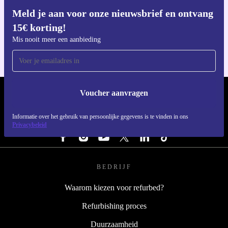
Meld je aan voor onze nieuwsbrief en ontvang
Download de refurbed app
15€ korting!
Voor iOS en Android
Mis nooit meer een aanbieding
Voucher aanvragen
REFURBED NEDERLAND - RETHINK NEW.
Informatie over het gebruik van persoonlijke gegevens is te vinden in ons
VOLG ONS
Privacybeleid
BEDRIJF
Waarom kiezen voor refurbed?
Refurbishing proces
Duurzaamheid