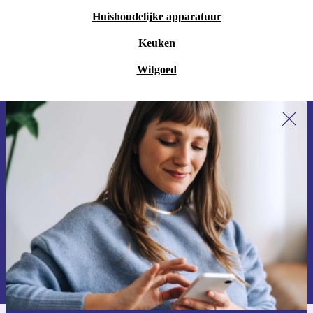
Huishoudelijke apparatuur
Keuken
Witgoed
Meld je aan voor onze nieuwsbrief en
ontvang €15 korting!
Mis nooit meer een aanbieding.
Voucher aanvragen
Informatie over het gebruik van persoonsgegevens vind je in ons
privacybeleid
.