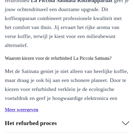
refurbished
La Piccola Satinata Koffieapparaat
geef je
jouw ochtendritueel een duurzame upgrade. Dit
koffieapparaat combineert professionele kwaliteit met
het comfort van thuis. Jij ervaart het rijke aroma van
verse koffie, terwijl je kiest voor een milieubewust
alternatief.
Waarom kiezen voor de refurbished La Piccola Satinata?
Met de Satinata geniet je niet alleen van heerlijke koffie,
maar draag je ook bij aan een schonere planeet. Door te
kiezen voor refurbished verklein je de ecologische
voetafdruk en geef je hoogwaardige elektronica een
tweede leven. Elke machine is zorgvuldig gecontroleerd,
Meer weergeven
professioneel gereinigd en werkt optimaal –
Het refurbed proces
betrouwbaarheid gegarandeerd.