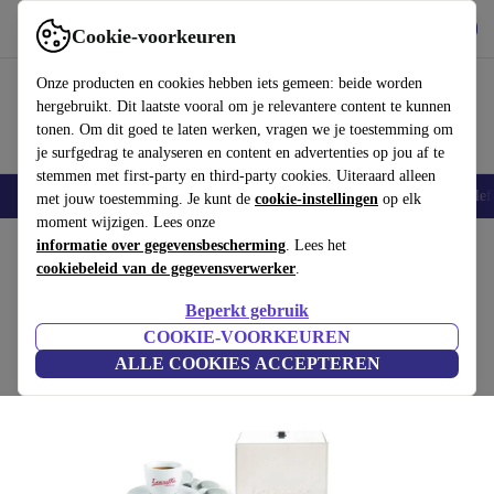
Download de app
Downloaden
Cookie-voorkeuren
Gebruik refurbed snel en eenvoudig
Onze producten en cookies hebben iets gemeen: beide worden
hergebruikt. Dit laatste vooral om je relevantere content te kunnen
tonen. Om dit goed te laten werken, vragen we je toestemming om
je surfgedrag te analyseren en content en advertenties op jou af te
stemmen met first-party en third-party cookies. Uiteraard alleen
Smartphones
Laptops
Tablets
Smartwatches
Accessoires
Koptelef
met jouw toestemming. Je kunt de
cookie-instellingen
op elk
moment wijzigen. Lees onze
Home
informatie over gegevensbescherming
Producten
Keuken
Dranken
Koffie
. Lees het
cookiebeleid van de gegevensverwerker
.
La Piccola Satinata Koffieapparaat
Beperkt gebruik
150 Mamma Lucia ESE Pads | zilver
COOKIE-VOORKEUREN
ALLE COOKIES ACCEPTEREN
(Beoordelingen worden verzameld)