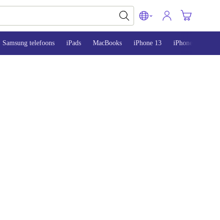
Samsung telefoons
iPads
MacBooks
iPhone 13
iPhone 14
iP