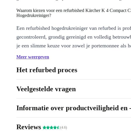
Waarom kiezen voor een refurbished Kärcher K 4 Compact C
Hogedrukreiniger?
Een refurbished hogedrukreiniger van refurbed is pro
gecontroleerd, grondig gereinigd en volledig betrou
je een slimme keuze voor zowel je portemonnee als he
verlengt de levensduur van hoogwaardige elektronica
Meer weergeven
aan een meer duurzame wereld. 🌱
Het refurbed proces
Belangrijkste voordelen
Krachtige prestaties
– Dankzij het vermogen van 1800 watt m
Veelgestelde vragen
hardnekkigste vuil in een handomdraai schoon.
Compact ontwerp
– De K 4 Compact Car berg je makkelijk 
Informatie over productveiligheid en 
zelfs als je weinig ruimte hebt in de schuur of garage.
Veelzijdig inzetbaar
– Perfect voor het reinigen van auto’s, 
terrassen of het schoonspuiten van tuinpaden.
Reviews
(4.6)