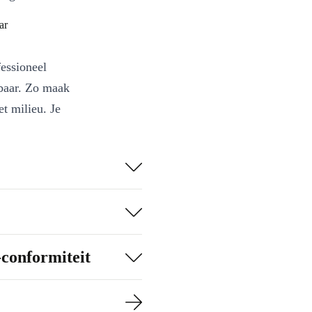
ar
fessioneel
wbaar. Zo maak
t milieu. Je
 en helpt mee
aak je zelfs het
op na gebruik,
-conformiteit
tuinmeubelen,