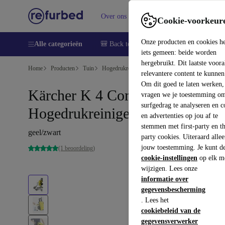
Over ons
Verkopen
Support
Cookie-voorkeur
Onze producten en cookies h
Alle categorieën
🎒 Back to school
Smartphones
Lapto
iets gemeen: beide worden
hergebruikt. Dit laatste voor
Home
Producten
Tuin
Hogedrukreinigers
relevantere content te kunnen
Om dit goed te laten werken,
Kärcher K 4 Compact Car
vragen we je toestemming om
surfgedrag te analyseren en c
Hogedrukreiniger
en advertenties op jou af te
stemmen met first-party en th
geel/zwart
party cookies. Uiteraard alle
jouw toestemming. Je kunt d
(1 beoordeling)
cookie-instellingen
op elk m
wijzigen. Lees onze
informatie over
gegevensbescherming
. Lees het
cookiebeleid van de
gegevensverwerker