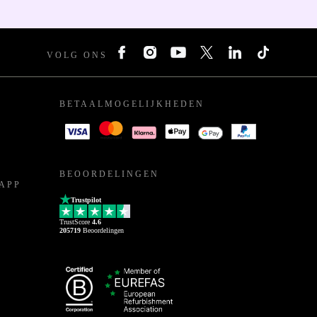
VOLG ONS
BETAALMOGELIJKHEDEN
BEOORDELINGEN
APP
Trustpilot
TrustScore
4.6
205719
Beoordelingen