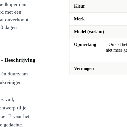
oedkoper dan
Kleur
rd met een
Merk
at onverhoopt
30 dagen
Model (variant)
Opmerking
Omdat het 
niet meer g
- Beschrijving
Vermogen
g én duurzaam
kreiniger.
os vuil,
ntwerp til je
oe. Ervaar het
ne gedachte.