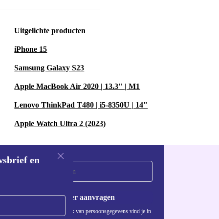
e deze
Uitgelichte producten
iPhone 15
een die snel
 auto wilt, een
Samsung Galaxy S23
frissen - deze
Apple MacBook Air 2020 | 13.3" | M1
Lenovo ThinkPad T480 | i5-8350U | 14"
Apple Watch Ultra 2 (2023)
pact Car het
, fietsen,
wsbrief en
en?
- Zeker!
Voucher aanvragen
rfect voor
Informatie over het gebruik van persoonsgegevens vind je in