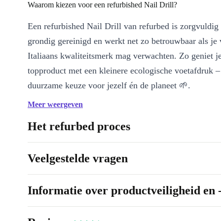
Waarom kiezen voor een refurbished Nail Drill?
Een refurbished Nail Drill van refurbed is zorgvuldig
grondig gereinigd en werkt net zo betrouwbaar als je
Italiaans kwaliteitsmerk mag verwachten. Zo geniet j
topproduct met een kleinere ecologische voetafdruk 
duurzame keuze voor jezelf én de planeet 🌱.
Meer weergeven
Belangrijkste voordelen op een rij:
Gecontroleerde kracht:
Het vermogen van 12 watt zorgt voo
Het refurbed proces
nauwkeurige behandelingen, zonder haperingen of oververhitt
Veilig en efficiënt:
De nagelfrees ligt prettig in de hand en is
Veelgestelde vragen
bedienen, zodat je elke sessie met vertrouwen start.
Veelzijdig inzetbaar:
Geschikt voor manicure en pedicure, ge
Informatie over productveiligheid en 
acrylnagels, eeltverwijdering en fijne afwerking van de nagelr
Draag bij aan een groenere wereld:
Door te kiezen voor re
elektronica verleng je de levensduur van hoogwaardige appar