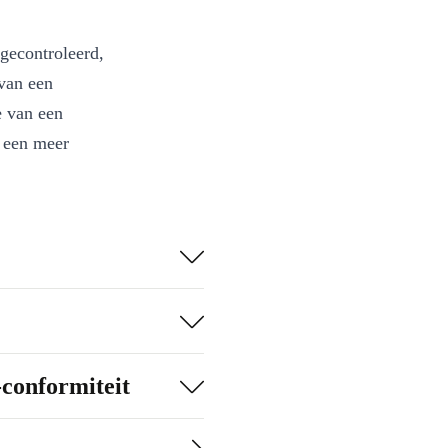
 gecontroleerd,
 van een
e van een
– een meer
r soepele,
ing.
 eenvoudig te
l- en
-conformiteit
iem.
furbished
aten en bespaar