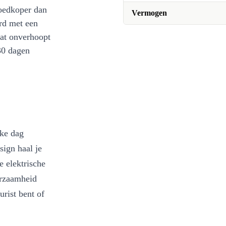
oedkoper dan
Vermogen
rd met een
at onverhoopt
30 dagen
lke dag
sign haal je
e elektrische
urzaamheid
urist bent of