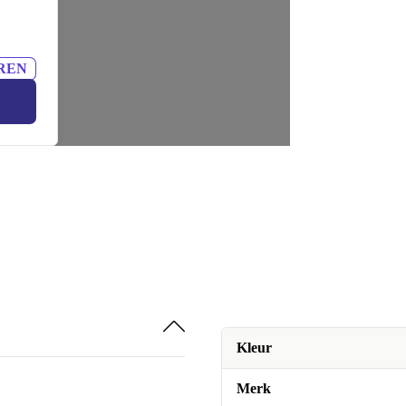
REN
Kleur
Merk