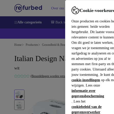
Over ons
Verkopen
Support
Cookie-voorkeur
Onze producten en cookies h
Alle categorieën
🎒 Back to school
Smartphones
Lapto
iets gemeen: beide worden
hergebruikt. Dit laatste voor
relevantere content te kunnen
Om dit goed te laten werken,
Home
Producten
Gezondheid & Beauty
Lichaamsverzorging
vragen we je toestemming om
surfgedrag te analyseren en c
Italian Design Nail Drill
en advertenties op jou af te
stemmen met first-party en th
wit
party cookies. Uiteraard alle
jouw toestemming. Je kunt d
(Beoordelingen worden verzameld)
cookie-instellingen
op elk m
wijzigen. Lees onze
informatie over
gegevensbescherming
. Lees het
cookiebeleid van de
gegevensverwerker