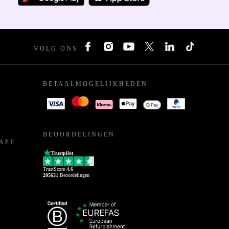
VOLG ONS
BETAALMOGELIJKHEDEN
BEOORDELINGEN
APP
Trustpilot
TrustScore
4.6
205631
Beoordelingen