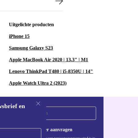
Uitgelichte producten
n Design Nail
lleren en te
iPhone 15
hil: zachter,
Samsung Galaxy S23
of onnodige
Apple MacBook Air 2020 | 13.3" | M1
Lenovo ThinkPad T480 | i5-8350U | 14"
DRILL
Apple Watch Ultra 2 (2023)
ail Drill van
wel starters
wsbrief en
l op weg.
rzorging?
Met
Voucher aanvragen
udig thuis. Je