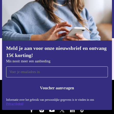
Voucher aanvragen
Informatie over het gebruik van persoonsgegevens vind je in ons
privacybeleid
.
Meld je aan voor onze nieuwsbrief en ontvang
Download de refurbed app
15€ korting!
Voor iOS en Android
Mis nooit meer een aanbieding
Voucher aanvragen
REFURBED NEDERLAND - RETHINK NEW.
Informatie over het gebruik van persoonlijke gegevens is te vinden in ons
VOLG ONS
Privacybeleid