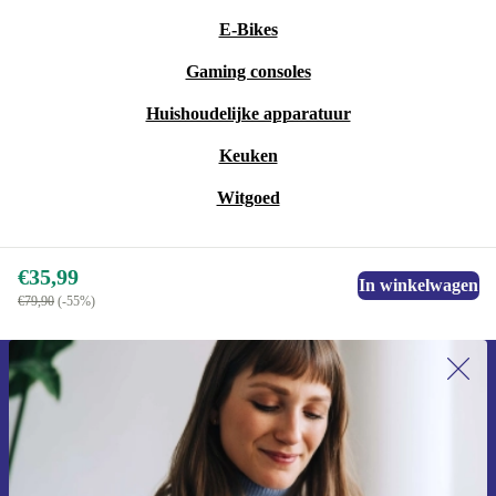
E-Bikes
Gaming consoles
Huishoudelijke apparatuur
Keuken
Witgoed
€35,99
In winkelwagen
€79,90
(-55%)
Meld je aan voor onze nieuwsbrief en
ontvang €15 korting!
Mis nooit meer een aanbieding.