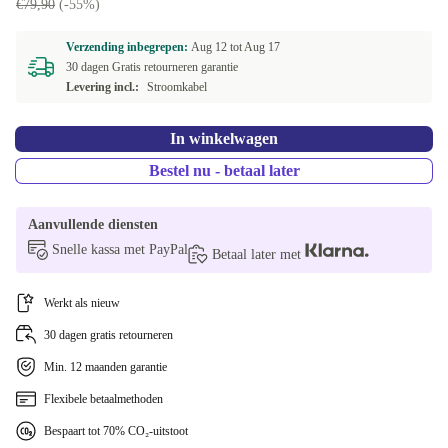
€79,90
(-55%)
Verzending inbegrepen:
Aug 12 tot
Aug 17
30 dagen Gratis retourneren garantie
Levering incl.:
Stroomkabel
In winkelwagen
Bestel nu - betaal later
Aanvullende diensten
Snelle kassa met PayPal
Betaal later met
Werkt als nieuw
30 dagen gratis retourneren
Min. 12 maanden garantie
Flexibele betaalmethoden
Bespaart tot 70% CO₂-uitstoot