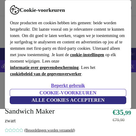
Download de app
Downloaden
Cookie-voorkeuren
Gebruik refurbed snel en eenvoudig
Onze producten en cookies hebben iets gemeen: beide worden
hergebruikt. Dit laatste vooral om je relevantere content te kunnen
tonen. Om dit goed te laten werken, vragen we je toestemming om
je surfgedrag te analyseren en content en advertenties op jou af te
stemmen met first-party en third-party cookies. Uiteraard alleen
Smartphones
Laptops
Tablets
Smartwatches
Accessoires
Koptelef
met jouw toestemming. Je kunt de
cookie-instellingen
op elk
moment wijzigen. Lees onze
💰Bespaar 5% EXTRA op alle iPhones - Code: IPHONEDEAL -
AV
informatie over gegevensbescherming
. Lees het
cookiebeleid van de gegevensverwerker
.
Home
Producten
Keuken
Ontbijt
Beperkt gebruik
Rechtstreeks van originele fabrikant
COOKIE-VOORKEUREN
ALLE COOKIES ACCEPTEREN
Italian Design Perfect Square
Sandwich Maker
€35
,99
€79,90
zwart
(Beoordelingen worden verzameld)