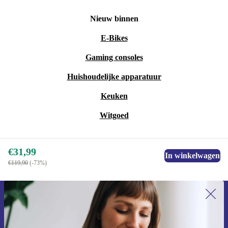
Nieuw binnen
E-Bikes
Gaming consoles
Huishoudelijke apparatuur
Keuken
Witgoed
€31,99
In winkelwagen
€119,90
(-73%)
Meld je aan voor onze nieuwsbrief en
ontvang €15 korting!
Mis nooit meer een aanbieding.