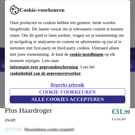
Download de app
Downloaden
Cookie-voorkeuren
Gebruik refurbed snel en eenvoudig
Onze producten en cookies hebben iets gemeen: beide worden
hergebruikt. Dit laatste vooral om je relevantere content te kunnen
tonen. Om dit goed te laten werken, vragen we je toestemming om
je surfgedrag te analyseren en content en advertenties op jou af te
stemmen met first-party en third-party cookies. Uiteraard alleen
Smartphones
Laptops
Tablets
Smartwatches
Accessoires
Koptelef
met jouw toestemming. Je kunt de
cookie-instellingen
op elk
moment wijzigen. Lees onze
💰Bespaar 5% EXTRA op alle iPhones - Code: IPHONEDEAL -
AV
informatie over gegevensbescherming
. Lees het
cookiebeleid van de gegevensverwerker
.
Home
Producten
Gezondheid & Beauty
Lichaamsverzorging
Beperkt gebruik
Rechtstreeks van originele fabrikant
COOKIE-VOORKEUREN
ALLE COOKIES ACCEPTEREN
Italian Design GTI 2600 Diffus
Plus Haardroger
€31
,99
€119,90
zwart
(Beoordelingen worden verzameld)