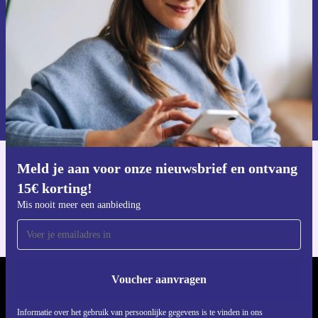
Voucher aanvragen
Informatie over het gebruik van persoonsgegevens vind je in ons
privacybeleid
.
Meld je aan voor onze nieuwsbrief en ontvang
Download de refurbed app
15€ korting!
Voor iOS en Android
Mis nooit meer een aanbieding
Voucher aanvragen
REFURBED NEDERLAND - RETHINK NEW.
Informatie over het gebruik van persoonlijke gegevens is te vinden in ons