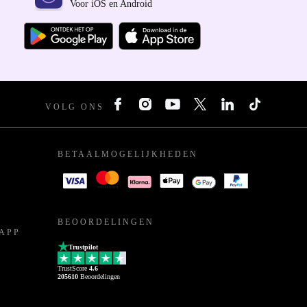
Voor iOS en Android
VOLG ONS
BETAALMOGELIJKHEDEN
BEOORDELINGEN
APP
Trustpilot
TrustScore
4.6
205610
Beoordelingen