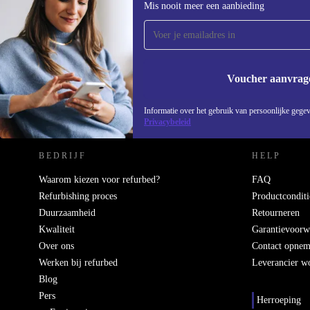
Mis nooit meer een aanbieding
ontvang €15 korting!
Mis nooit meer een aanbieding.
Voucher aanvrag
REFURBED NEDERLAND - RETHINK NEW.
Informatie over het gebruik van persoonlijke gegev
Privacybeleid
BEDRIJF
HELP
Waarom kiezen voor refurbed?
FAQ
Refurbishing proces
Productconditi
Duurzaamheid
Retourneren
Kwaliteit
Garantievoorw
Over ons
Contact opne
Werken bij refurbed
Leverancier w
Blog
Pers
Herroeping