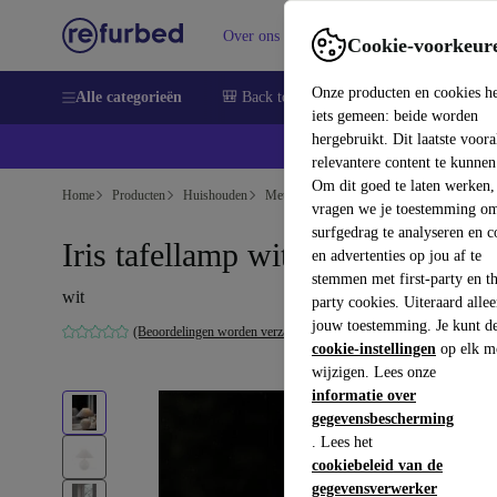
Over ons
Verkopen
Support
Cookie-voorkeur
Onze producten en cookies h
Alle categorieën
🎒 Back to school
Smartphones
Lapto
iets gemeen: beide worden
hergebruikt. Dit laatste voor
relevantere content te kunnen
Om dit goed te laten werken,
Home
Producten
Huishouden
Meubels
vragen we je toestemming om
surfgedrag te analyseren en c
Iris tafellamp wit Ø 35cm
en advertenties op jou af te
stemmen met first-party en th
wit
party cookies. Uiteraard alle
jouw toestemming. Je kunt d
(Beoordelingen worden verzameld)
cookie-instellingen
op elk m
wijzigen. Lees onze
informatie over
gegevensbescherming
. Lees het
cookiebeleid van de
gegevensverwerker