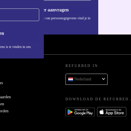
Voucher aanvragen
Informatie over het gebruik van persoonsgegevens vind je in
ons
privacybeleid
.
en
ens is te vinden in ons
REFURBED IN
Nederland
es
aarden
DOWNLOAD DE REFURBED 
men
orden