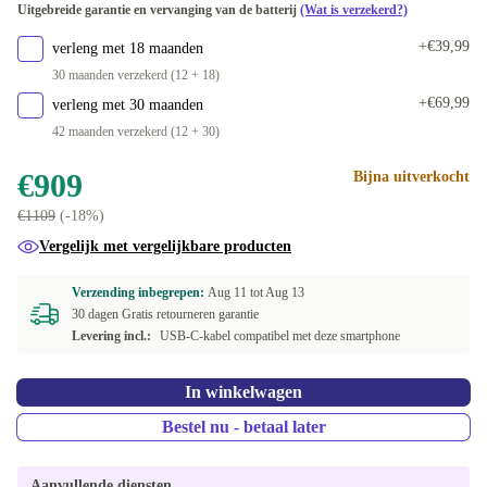
Uitgebreide garantie en vervanging van de batterij
(Wat is verzekerd?)
Dual-SIM (2 physical SIMs)
-€550
Beschikbaar in andere configuraties
+€39,99
verleng met 18 maanden
geel
Dual-SIM (2 eSIMs)
-€564,01
-€553,01
30 maanden verzekerd (12 + 18)
+€69,99
verleng met 30 maanden
wit
+€174,99
42 maanden verzekerd (12 + 30)
€909
Bijna uitverkocht
€1109
(-18%)
Vergelijk met vergelijkbare producten
Verzending inbegrepen:
Aug 11 tot
Aug 13
30 dagen Gratis retourneren garantie
Levering incl.:
USB-C-kabel compatibel met deze smartphone
In winkelwagen
Bestel nu - betaal later
Aanvullende diensten