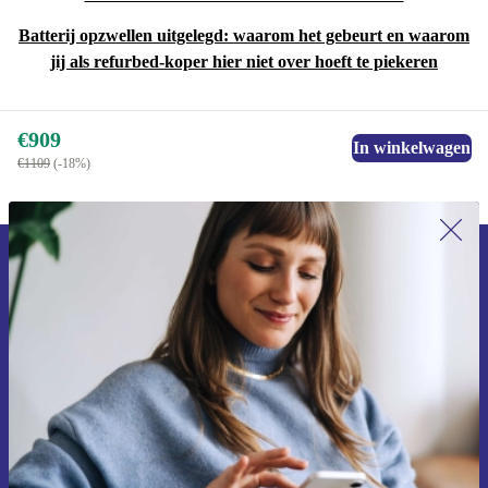
Batterij opzwellen uitgelegd: waarom het gebeurt en waarom
jij als refurbed-koper hier niet over hoeft te piekeren
€909
In winkelwagen
€1109
(-18%)
Meld je aan voor onze nieuwsbrief en
ontvang €15 korting!
Mis nooit meer een aanbieding.
Voucher aanvragen
Informatie over het gebruik van persoonsgegevens vind je in ons