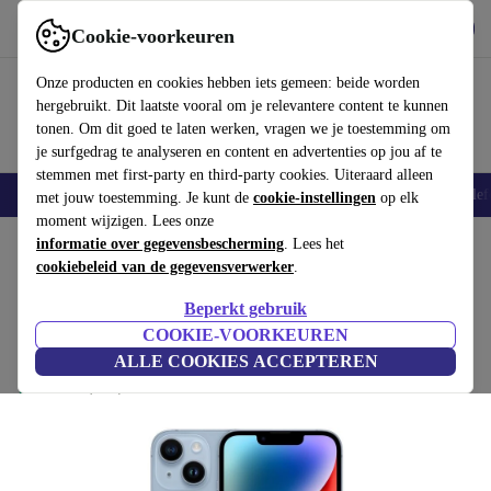
Download de app
Downloaden
Cookie-voorkeuren
Gebruik refurbed snel en eenvoudig
Onze producten en cookies hebben iets gemeen: beide worden
hergebruikt. Dit laatste vooral om je relevantere content te kunnen
tonen. Om dit goed te laten werken, vragen we je toestemming om
je surfgedrag te analyseren en content en advertenties op jou af te
stemmen met first-party en third-party cookies. Uiteraard alleen
Smartphones
Laptops
Tablets
Smartwatches
Accessoires
Koptelef
met jouw toestemming. Je kunt de
cookie-instellingen
op elk
moment wijzigen. Lees onze
Home
informatie over gegevensbescherming
Producten
Smartphones
iPhones
. Lees het
cookiebeleid van de gegevensverwerker
.
iPhone 14
Beperkt gebruik
€909
512 GB | Dual-SIM (eSIM, Nano-SIM) | blauw
COOKIE-VOORKEUREN
Simlockvrij
€1109
ALLE COOKIES ACCEPTEREN
(4,8/5)