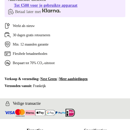
Tot €500 voor je gebruikte apparaat
Betaal later met
Werkt als nieuw
30 dagen gratis retourneren
Min. 12 maanden garantie
Flexibele betaalmethoden
Bespaart tot 70% CO₂-uitstoot
Verkoop & verzending:
Nest Green
|
Meer aanbiedingen
Verzonden vanuit:
Frankrijk
Veilige transactie