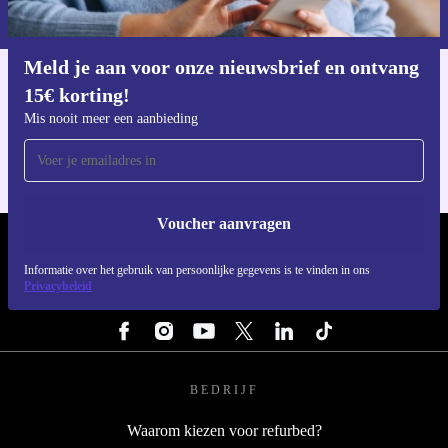
privacybeleid
.
Meld je aan voor onze nieuwsbrief en ontvang
15€ korting!
Download de refurbed app
Voor iOS en Android
Mis nooit meer een aanbieding
Voucher aanvragen
REFURBED NEDERLAND - RETHINK NEW.
Informatie over het gebruik van persoonlijke gegevens is te vinden in ons
Privacybeleid
VOLG ONS
BEDRIJF
Waarom kiezen voor refurbed?