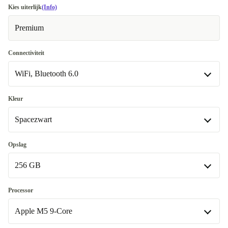
Kies uiterlijk
(Info)
Premium
Connectiviteit
WiFi, Bluetooth 6.0
WiFi, Bluetooth 6.0
Kleur
Spacezwart
WiFi, Bluetooth 6.0, Mobiele gegevens (5G)
+€255,64
Spacezwart
Opslag
256 GB
zilver
+€75
256 GB
Processor
Apple M5 9-Core
512 GB
+€381,47