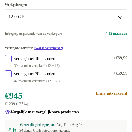
Beschikbaar in andere configuraties
Apple M5 9-Core
Werkgeheugen
1000 GB
+€875,38
Beschikbaar in andere configuraties
12.0 GB
Apple M5 10-Core
+€875,38
12.0 GB
Inbegrepen garantie van de verkoper:
12 maanden
Beschikbaar in andere configuraties
Verlengde garantie
(Wat is verzekerd?)
16.0 GB
+€875,38
+€39,99
verleng met 18 maanden
30 maanden verzekerd (12 + 18)
+€69,99
verleng met 30 maanden
42 maanden verzekerd (12 + 30)
€945
Bijna uitverkocht
€1299
(-27%)
Vergelijk met vergelijkbare producten
Verzending inbegrepen:
Aug 11 tot
Aug 13
30 dagen Gratis retourneren garantie