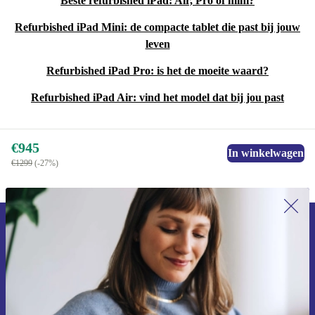
Beste refurbished iPad: Air, Pro of mini?
Refurbished iPad Mini: de compacte tablet die past bij jouw
leven
Refurbished iPad Pro: is het de moeite waard?
Refurbished iPad Air: vind het model dat bij jou past
€945
In winkelwagen
€1299
(-27%)
Meld je aan voor onze nieuwsbrief en
ontvang €15 korting!
Mis nooit meer een aanbieding.