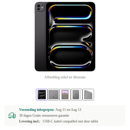
Afbeelding enkel ter illustratie
Verzending inbegrepen:
Aug 11 tot
Aug 13
30 dagen Gratis retourneren garantie
Levering incl.:
USB-C-kabel compatibel met deze tablet