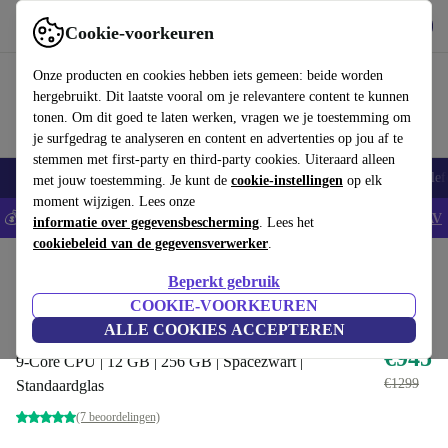
Download de app
Downloaden
Cookie-voorkeuren
Gebruik refurbed snel en eenvoudig
Onze producten en cookies hebben iets gemeen: beide worden
hergebruikt. Dit laatste vooral om je relevantere content te kunnen
tonen. Om dit goed te laten werken, vragen we je toestemming om
je surfgedrag te analyseren en content en advertenties op jou af te
stemmen met first-party en third-party cookies. Uiteraard alleen
Smartphones
Laptops
Tablets
Smartwatches
Accessoires
Koptelef
met jouw toestemming. Je kunt de
cookie-instellingen
op elk
moment wijzigen. Lees onze
💰Bespaar 5% EXTRA op alle iPhones - Code: IPHONEDEAL -
AV
informatie over gegevensbescherming
. Lees het
cookiebeleid van de gegevensverwerker
.
Home
Producten
Tablets
iPads
Beperkt gebruik
Beste aanbieding
COOKIE-VOORKEUREN
iPad Pro (2025) | 11"
ALLE COOKIES ACCEPTEREN
€945
9-Core CPU | 12 GB | 256 GB | Spacezwart |
€1299
Standaardglas
(7 beoordelingen)