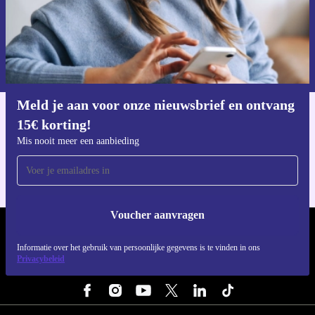
Voucher aanvragen
Informatie over het gebruik van persoonsgegevens vind je in ons
privacybeleid
.
Meld je aan voor onze nieuwsbrief en ontvang
15€ korting!
Download de refurbed app
Voor iOS en Android
Mis nooit meer een aanbieding
Voucher aanvragen
REFURBED NEDERLAND - RETHINK NEW.
Informatie over het gebruik van persoonlijke gegevens is te vinden in ons
Privacybeleid
VOLG ONS