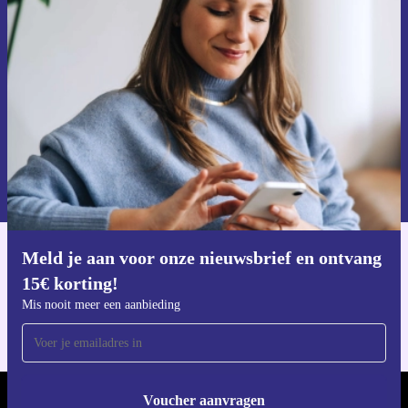
ontvang €15 korting!
Mis nooit meer een aanbieding.
Voucher aanvragen
Informatie over het gebruik van persoonsgegevens vind je in ons
privacybeleid
.
Meld je aan voor onze nieuwsbrief en ontvang
Download de refurbed app
15€ korting!
Voor iOS en Android
Mis nooit meer een aanbieding
Voucher aanvragen
REFURBED NEDERLAND - RETHINK NEW.