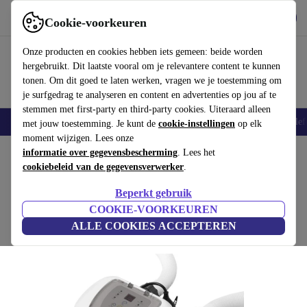
Download de app
Downloaden
Cookie-voorkeuren
Gebruik refurbed snel en eenvoudig
Onze producten en cookies hebben iets gemeen: beide worden
hergebruikt. Dit laatste vooral om je relevantere content te kunnen
tonen. Om dit goed te laten werken, vragen we je toestemming om
je surfgedrag te analyseren en content en advertenties op jou af te
stemmen met first-party en third-party cookies. Uiteraard alleen
Smartphones
Laptops
Tablets
Smartwatches
Accessoires
Koptelef
met jouw toestemming. Je kunt de
cookie-instellingen
op elk
moment wijzigen. Lees onze
Home
informatie over gegevensbescherming
Producten
Tuin
Zwembaden en zwembadaccessoires
. Lees het
cookiebeleid van de gegevensverwerker
.
Intex Krystal Clear Zoutwatersysteem
Beperkt gebruik
wit/grijs
COOKIE-VOORKEUREN
ALLE COOKIES ACCEPTEREN
(Beoordelingen worden verzameld)