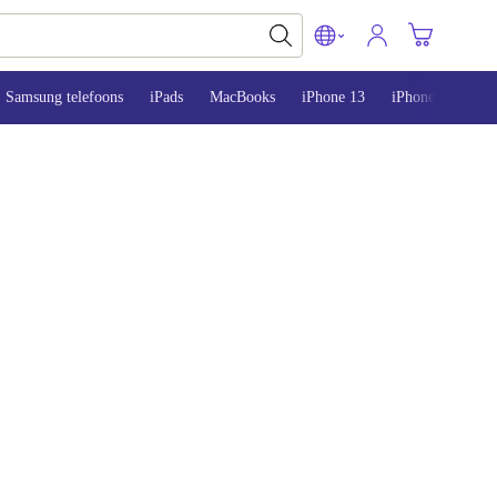
Samsung telefoons
iPads
MacBooks
iPhone 13
iPhone 14
iP