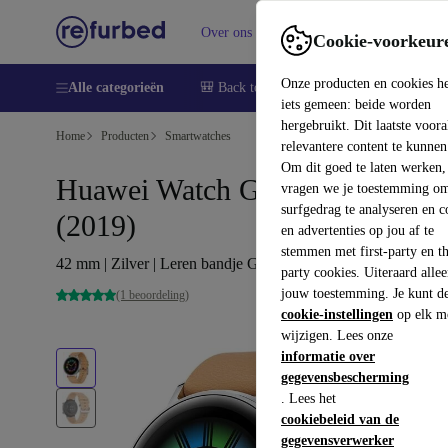
Over ons
Verkopen
Support
Cookie-voorkeur
Onze producten en cookies h
Alle categorieën
🎒 Back to school
Smartphones
Lapto
iets gemeen: beide worden
hergebruikt. Dit laatste voor
Home
Producten
Smartwatches
relevantere content te kunnen
Om dit goed te laten werken,
Huawei Watch GT 2 Classic
vragen we je toestemming om
surfgedrag te analyseren en c
(2019)
en advertenties op jou af te
stemmen met first-party en th
42 mm | Zilver | Leren bandje Gravel Beige
party cookies. Uiteraard alle
jouw toestemming. Je kunt d
(1 beoordeling)
cookie-instellingen
op elk m
wijzigen. Lees onze
informatie over
gegevensbescherming
. Lees het
cookiebeleid van de
gegevensverwerker