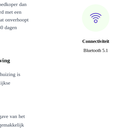
oedkoper dan
rd met een
at onverhoopt
30 dagen
Connectiviteit
Bluetooth 5.1
ving
huizing is
lijkse
gave van het
 gemakkelijk