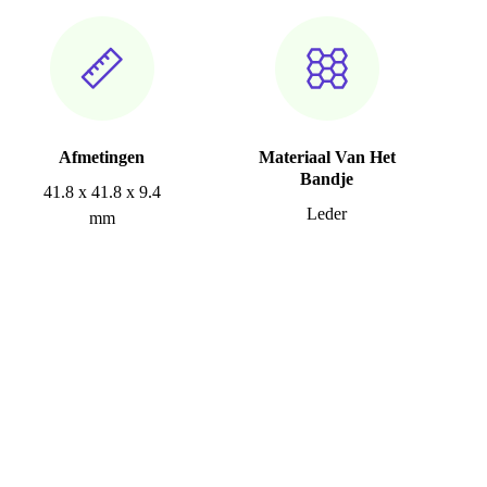
Afmetingen
Materiaal Van Het
Bandje
41.8 x 41.8 x 9.4
Leder
mm