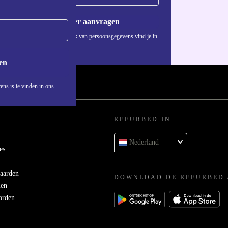
Voucher aanvragen
Informatie over het gebruik van persoonsgegevens vind je in
ons
privacybeleid
.
en
ens is te vinden in ons
REFURBED IN
Nederland
es
aarden
DOWNLOAD DE REFURBED 
men
orden