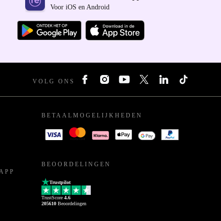
Voor iOS en Android
VOLG ONS
BETAALMOGELIJKHEDEN
BEOORDELINGEN
APP
Trustpilot
TrustScore
4.6
205610
Beoordelingen