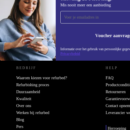
Meld je aan voor onze nieuwsbrief en
Mis nooit meer een aanbieding
ontvang €15 korting!
Mis nooit meer een aanbieding.
Voucher aanvrag
REFURBED NEDERLAND - RETHINK NEW.
Informatie over het gebruik van persoonlijke gegev
Privacybeleid
BEDRIJF
HELP
Waarom kiezen voor refurbed?
FAQ
Refurbishing proces
Productconditi
Duurzaamheid
Retourneren
Kwaliteit
Garantievoorw
Over ons
Contact opne
Werken bij refurbed
Leverancier w
Blog
Pers
Herroeping