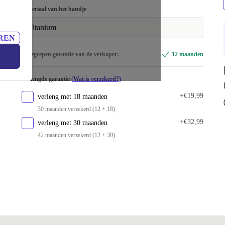
Materiaal van het bandje
Titanium
REN
Inbegrepen garantie van de verkoper:
12 maanden
Verlengde garantie
(Wat is verzekerd?)
+€19,99
verleng met 18 maanden
30 maanden verzekerd (12 + 18)
+€32,99
verleng met 30 maanden
42 maanden verzekerd (12 + 30)