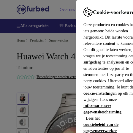
Over ons
Verkopen
Support
Cookie-voorkeur
Onze producten en cookies h
Alle categorieën
🎒 Back to school
Smartphones
Lapto
iets gemeen: beide worden
hergebruikt. Dit laatste voor
Home
Producten
Smartwatches
relevantere content te kunnen
Om dit goed te laten werken,
Huawei Watch 4 Pro
vragen we je toestemming om
surfgedrag te analyseren en c
Titanium
en advertenties op jou af te
stemmen met first-party en th
(Beoordelingen worden verzameld)
party cookies. Uiteraard alle
jouw toestemming. Je kunt d
cookie-instellingen
op elk m
wijzigen. Lees onze
informatie over
gegevensbescherming
. Lees het
cookiebeleid van de
gegevensverwerker