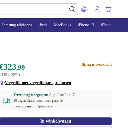
Samsung telefoons
iPads
MacBooks
iPhone 13
iPhone 14
iP
€323
Bijna uitverkocht
,99
€449
(-28%)
Vergelijk met vergelijkbare producten
Verzending inbegrepen:
Aug 12 tot
Aug 17
30 dagen Gratis retourneren garantie
Levering incl.:
Oplaadkabel
In winkelwagen