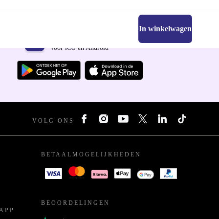
In winkelwagen
Download de refurbed app
Voor iOS en Android
VOLG ONS
BETAALMOGELIJKHEDEN
BEOORDELINGEN
APP