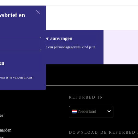
wsbrief en
Voucher aanvragen
Informatie over het gebruik van persoonsgegevens vind je in
ons
privacybeleid
.
en
ens is te vinden in ons
REFURBED IN
Nederland
es
aarden
DOWNLOAD DE REFURBED 
men