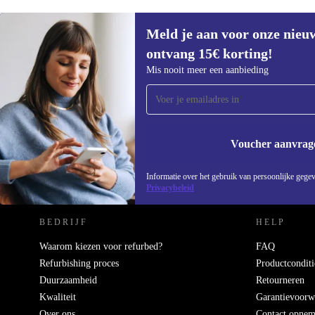
Meld je aan voor onze nieu
€323,99
€449
(-28%)
ontvang 15€ korting!
Meld je aan voor onze nieuwsbrief en
Mis nooit meer een aanbieding
ontvang €15 korting!
Mis nooit meer een aanbieding.
Voucher aanvrag
REFURBED NEDERLAND - RETHINK NEW.
Informatie over het gebruik van persoonlijke gegev
Privacybeleid
BEDRIJF
HELP
Waarom kiezen voor refurbed?
FAQ
Refurbishing proces
Productconditi
Duurzaamheid
Retourneren
Kwaliteit
Garantievoorw
Over ons
Contact opne