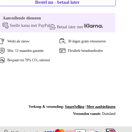
Bestel nu - betaal later
Aanvullende diensten
Snelle kassa met PayPal
Betaal later met
Werkt als nieuw
30 dagen gratis retourneren
Min. 12 maanden garantie
Flexibele betaalmethoden
Bespaart tot 70% CO₂-uitstoot
Verkoop & verzending:
SmartSelling
|
Meer aanbiedingen
Verzonden vanuit:
Duitsland