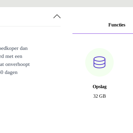
Functies
oedkoper dan
rd met een
at onverhoopt
30 dagen
Opslag
32 GB