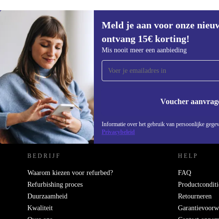
Meld je aan voor onze nieu
ontvang 15€ korting!
Meld je aan voor onze nieuwsbrief en
Mis nooit meer een aanbieding
ontvang €15 korting!
Mis nooit meer een aanbieding.
Voucher aanvrag
REFURBED NEDERLAND - RETHINK NEW.
Informatie over het gebruik van persoonlijke gegev
Privacybeleid
BEDRIJF
HELP
Waarom kiezen voor refurbed?
FAQ
Refurbishing proces
Productconditi
Duurzaamheid
Retourneren
Kwaliteit
Garantievoorw