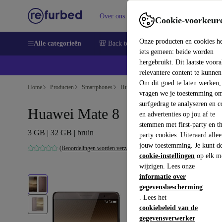
Over ons
Verkopen
Support
Cookie-voorkeur
Onze producten en cookies h
Alle categorieën
🎒 Back to school
Smartphones
Lapto
iets gemeen: beide worden
hergebruikt. Dit laatste voor
relevantere content te kunnen
Om dit goed te laten werken,
Home
Producten
Smartphones
Huawei Mobiele Telefoons
vragen we je toestemming om
surfgedrag te analyseren en c
Huawei Mate 8
en advertenties op jou af te
stemmen met first-party en th
3 GB | 32 GB | bruin
party cookies. Uiteraard alle
jouw toestemming. Je kunt d
(Beoordelingen worden verzameld)
cookie-instellingen
op elk m
wijzigen. Lees onze
informatie over
gegevensbescherming
. Lees het
cookiebeleid van de
gegevensverwerker