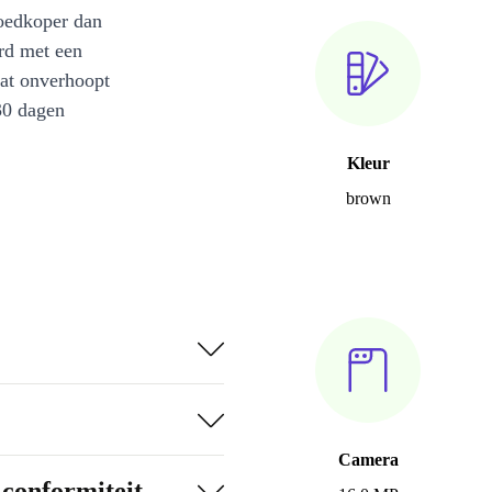
oedkoper dan
rd met een
at onverhoopt
30 dagen
Kleur
brown
Camera
-conformiteit