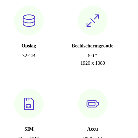
Opslag
Beeldschermgrootte
32 GB
6.0 "
1920 x 1080
SIM
Accu