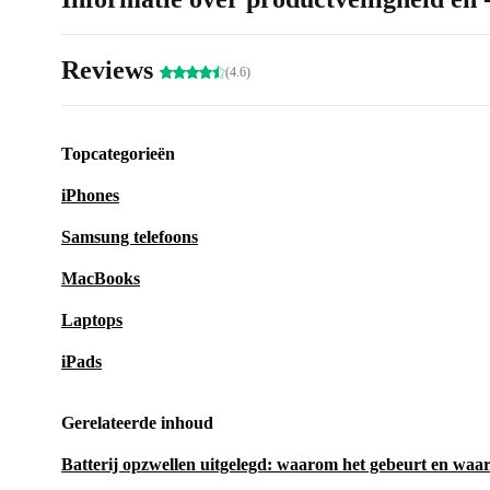
Reviews
(4.6)
Topcategorieën
iPhones
Samsung telefoons
MacBooks
Laptops
iPads
Gerelateerde inhoud
Batterij opzwellen uitgelegd: waarom het gebeurt en waaro