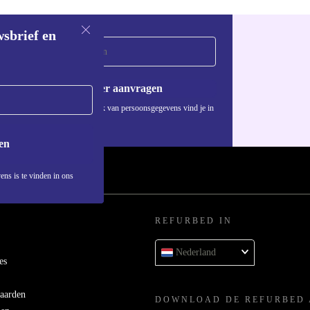
wsbrief en
Voucher aanvragen
Informatie over het gebruik van persoonsgegevens vind je in
ons
privacybeleid
.
en
ens is te vinden in ons
REFURBED IN
Nederland
es
aarden
DOWNLOAD DE REFURBED 