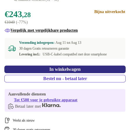
€243
Bijna uitverkocht
,28
€1049
(-77%)
Vergelijk met vergelijkbare producten
Verzending inbegrepen:
Aug 11 tot
Aug 13
30 dagen Gratis retourneren garantie
Levering incl.:
USB-C-kabel compatibel met deze smartphone
In winkelwagen
Bestel nu - betaal later
Aanvullende diensten
Tot €500 voor je gebruikte apparaat
Betaal later met
Werkt als nieuw
30 dagen gratis retourneren