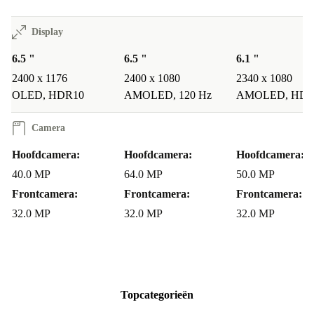
Kan ik eenvoudig extra opslagruimte toevoegen?
Display
Ja, met een NM-Card breid je het geheugen tot 256 GB
uit voor al je foto’s, apps en bestanden.
6.5 "
6.5 "
6.1 "
2400 x 1176
2400 x 1080
2340 x 1080
Zekerheid en service
OLED, HDR10
AMOLED, 120 Hz
AMOLED, HDR
Minimaal 12 maanden garantie
op je refurbished smartphone
30 dagen gratis retourneren
: probeer de Mate 30 Pro zorgeloos
Camera
uit
Hoofdcamera:
Hoofdcamera:
Hoofdcamera:
Maak een verstandige keuze
40.0 MP
64.0 MP
50.0 MP
Upgrade naar een refurbished Huawei Mate 30 Pro en
Frontcamera:
Frontcamera:
Frontcamera:
32.0 MP
32.0 MP
32.0 MP
ervaar het beste van technologie, terwijl je bewust kiest
voor minder afval en meer waarde. Zo maak je het
verschil – voor jezelf en de wereld om je heen.
Topcategorieën