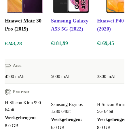
Wat kun je allemaal met de Mate 30 Pro?
Kan ik probleemloos foto’s maken in verschillende
Huawei Mate 30
Samsung Galaxy
Huawei P40 
situaties?
Pro (2019)
A53 5G (2022)
(2020)
Absoluut! Dankzij de geavanceerde cameralenzen leg je
elk detail vast, van groothoek tot portret. Nachtopnames
€181,99
€169,45
€243,28
en actiefoto’s lukken moeiteloos.
Is de Mate 30 Pro geschikt voor intensief gebruik,
Accu
zoals gaming of videobewerking?
4500 mAh
5000 mAh
3800 mAh
Zeker. De krachtige processor en het ruime
werkgeheugen zorgen dat zware apps soepel draaien.
Processor
HiSilicon Kirin 990
Hoe lang gaat de batterij mee bij dagelijks gebruik?
Samsung Exynos
HiSilicon Kirin 
64bit
1280 64bit
5G 64bit
De 4500 mAh accu biedt voldoende energie voor een
Werkgeheugen:
Werkgeheugen:
Werkgeheugen:
actieve dag vol bellen, streamen en fotograferen.
8.0 GB
6.0 GB
8.0 GB