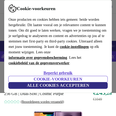
Download de app
Downloaden
Cookie-voorkeuren
Gebruik refurbed snel en eenvoudig
Onze producten en cookies hebben iets gemeen: beide worden
hergebruikt. Dit laatste vooral om je relevantere content te kunnen
tonen. Om dit goed te laten werken, vragen we je toestemming om
je surfgedrag te analyseren en content en advertenties op jou af te
stemmen met first-party en third-party cookies. Uiteraard alleen
Smartphones
Laptops
Tablets
Smartwatches
Accessoires
Koptelef
met jouw toestemming. Je kunt de
cookie-instellingen
op elk
moment wijzigen. Lees onze
💰Bespaar 5% EXTRA op alle iPhones - Code: IPHONEDEAL -
AV
informatie over gegevensbescherming
. Lees het
cookiebeleid van de gegevensverwerker
.
Home
Producten
Smartphones
Huawei Mobiele Telefoons
Beperkt gebruik
Beste aanbieding
COOKIE-VOORKEUREN
Huawei Mate 30 Pro
ALLE COOKIES ACCEPTEREN
€243
,28
256 GB | Dual-SIM | Cosmic Purple
€1049
(Beoordelingen worden verzameld)