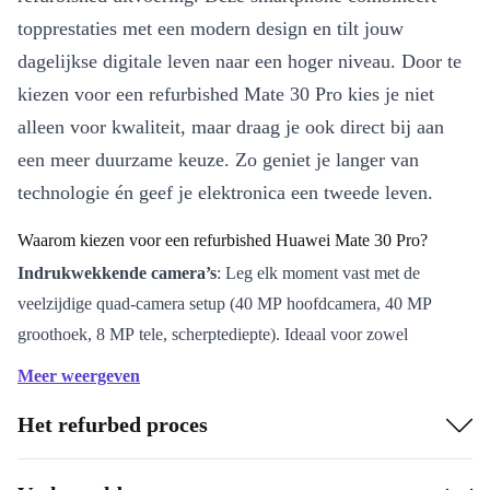
topprestaties met een modern design en tilt jouw
dagelijkse digitale leven naar een hoger niveau. Door te
kiezen voor een refurbished Mate 30 Pro kies je niet
alleen voor kwaliteit, maar draag je ook direct bij aan
een meer duurzame keuze. Zo geniet je langer van
technologie én geef je elektronica een tweede leven.
Waarom kiezen voor een refurbished Huawei Mate 30 Pro?
Indrukwekkende camera’s
: Leg elk moment vast met de
veelzijdige quad-camera setup (40 MP hoofdcamera, 40 MP
groothoek, 8 MP tele, scherptediepte). Ideaal voor zowel
haarscherpe portretten als weidse landschappen.
Meer weergeven
Krachtige prestaties
: De HiSilicon Kirin 990 processor en 8 GB
Het refurbed proces
werkgeheugen zorgen voor soepele multitasking en snelle
respons, of je nu foto’s bewerkt, streamt of games speelt.
Levendig OLED-display
: Geniet van rijke kleuren en