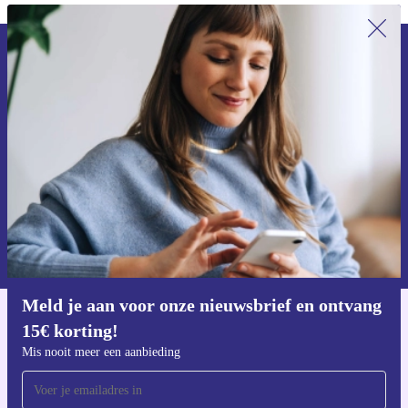
Meld je aan voor onze nieuwsbrief en
ontvang €15 korting!
Mis nooit meer een aanbieding.
Voucher aanvragen
Informatie over het gebruik van persoonsgegevens vind je in ons
privacybeleid
.
Meld je aan voor onze nieuwsbrief en ontvang
15€ korting!
Download de refurbed app
Voor iOS en Android
Mis nooit meer een aanbieding