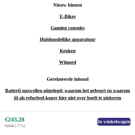
Nieuw binnen
E-Bikes
Gaming consoles
Huishoudelijke apparatuur
Keuken
Witgoed
Gerelateerde inhoud
Batterij opzwellen uitgelegd: waarom het gebeurt en waarom
jij als refurbed-koper hier niet over hoeft te piekeren
€243,28
In winkelwagen
€1049
(-77%)