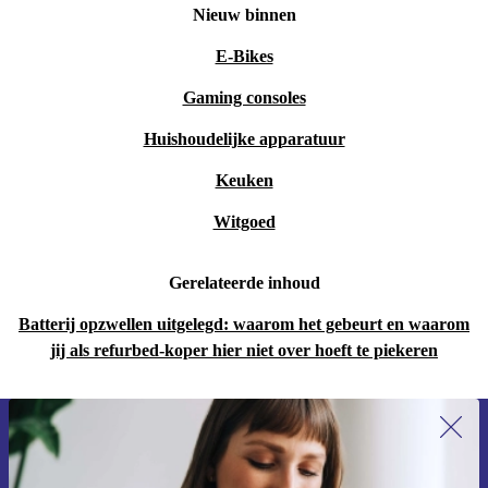
Nieuw binnen
E-Bikes
Gaming consoles
Huishoudelijke apparatuur
Keuken
Witgoed
Gerelateerde inhoud
Batterij opzwellen uitgelegd: waarom het gebeurt en waarom
jij als refurbed-koper hier niet over hoeft te piekeren
Meld je aan voor onze nieuwsbrief en
ontvang €15 korting!