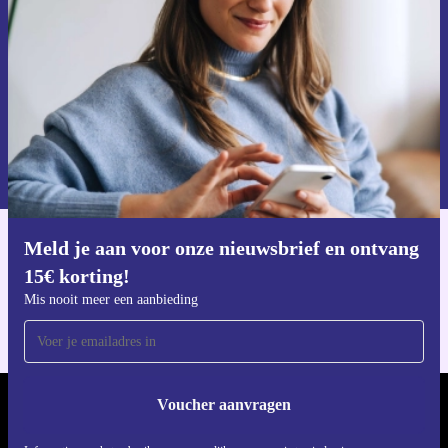
Mis nooit meer een aanbieding.
Voucher aanvragen
Informatie over het gebruik van persoonsgegevens vind je in ons
privacybeleid
.
Meld je aan voor onze nieuwsbrief en ontvang
Download de refurbed app
15€ korting!
Voor iOS en Android
Mis nooit meer een aanbieding
Voucher aanvragen
REFURBED NEDERLAND - RETHINK NEW.