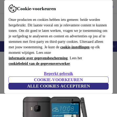
Download de app
Downloaden
Cookie-voorkeuren
Gebruik refurbed snel en eenvoudig
Onze producten en cookies hebben iets gemeen: beide worden
hergebruikt. Dit laatste vooral om je relevantere content te kunnen
tonen. Om dit goed te laten werken, vragen we je toestemming om
je surfgedrag te analyseren en content en advertenties op jou af te
stemmen met first-party en third-party cookies. Uiteraard alleen
Smartphones
Laptops
Tablets
Smartwatches
Accessoires
Koptelef
met jouw toestemming. Je kunt de
cookie-instellingen
op elk
moment wijzigen. Lees onze
Home
informatie over gegevensbescherming
Producten
Smartphones
HTC Mobiele Telefoons
. Lees het
cookiebeleid van de gegevensverwerker
.
HTC One M9 Prime Camera Edition
Beperkt gebruik
goud
COOKIE-VOORKEUREN
ALLE COOKIES ACCEPTEREN
(Beoordelingen worden verzameld)