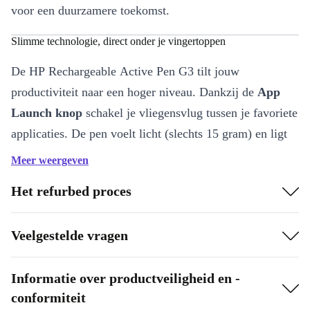
voor een duurzamere toekomst.
Slimme technologie, direct onder je vingertoppen
De HP Rechargeable Active Pen G3 tilt jouw
productiviteit naar een hoger niveau. Dankzij de
App
Launch knop
schakel je vliegensvlug tussen je favoriete
applicaties. De pen voelt licht (slechts 15 gram) en ligt
prettig in de hand, ideaal voor urenlang schrijven of
Meer weergeven
tekenen.
Het refurbed proces
Belangrijkste voordelen
Oplaadbaar via USB-C
– Altijd klaar voor gebruik, zonder
Veelgestelde vragen
wegwerpbatterijen
Precieze controle
– Ideaal voor handgeschreven notities,
Informatie over productveiligheid en -
schetsen en digitale handtekeningen
conformiteit
Compatibel met diverse HP laptops
– Werkt naadloos met