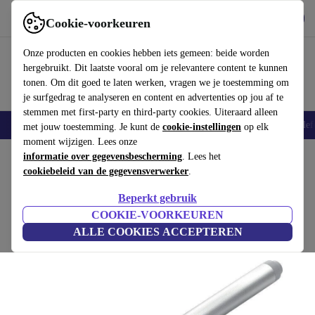
Download de app
Downloaden
Cookie-voorkeuren
Gebruik refurbed snel en eenvoudig
Onze producten en cookies hebben iets gemeen: beide worden
hergebruikt. Dit laatste vooral om je relevantere content te kunnen
tonen. Om dit goed te laten werken, vragen we je toestemming om
je surfgedrag te analyseren en content en advertenties op jou af te
stemmen met first-party en third-party cookies. Uiteraard alleen
Smartphones
Laptops
Tablets
Smartwatches
Accessoires
Koptelef
met jouw toestemming. Je kunt de
cookie-instellingen
op elk
moment wijzigen. Lees onze
Home
informatie over gegevensbescherming
Producten
Toebehoor
Computer accessoires
. Lees het
cookiebeleid van de gegevensverwerker
.
HP Rechargeable Active Pen G3
Beperkt gebruik
6SG43AA | Zilver
COOKIE-VOORKEUREN
ALLE COOKIES ACCEPTEREN
(5 beoordelingen)