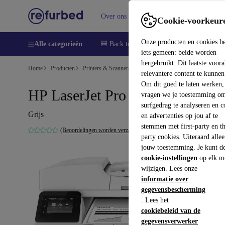
Over ons
Verkopen
Support
Cookie-voorkeur
Onze producten en cookies h
Alle categorieën
🎒 Back to school
Smartphones
Lapto
iets gemeen: beide worden
hergebruikt. Dit laatste voor
Home
Producten
Printers & Scanners
relevantere content te kunnen
Om dit goed te laten werken,
HP LaserJet Pro MFP M227fdw
vragen we je toestemming om
surfgedrag te analyseren en c
Grijs
en advertenties op jou af te
stemmen met first-party en th
(Beoordelingen worden verzameld)
party cookies. Uiteraard alle
jouw toestemming. Je kunt d
cookie-instellingen
op elk m
wijzigen. Lees onze
informatie over
gegevensbescherming
. Lees het
cookiebeleid van de
gegevensverwerker