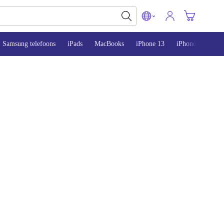
Samsung telefoons
iPads
MacBooks
iPhone 13
iPhone 14
iP