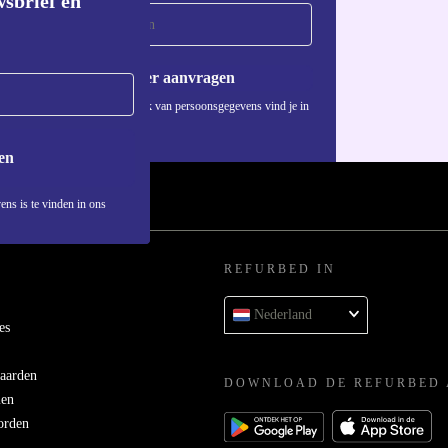
wsbrief en
Voucher aanvragen
Informatie over het gebruik van persoonsgegevens vind je in
ons
privacybeleid
.
en
ens is te vinden in ons
REFURBED IN
Nederland
es
aarden
DOWNLOAD DE REFURBED 
men
orden