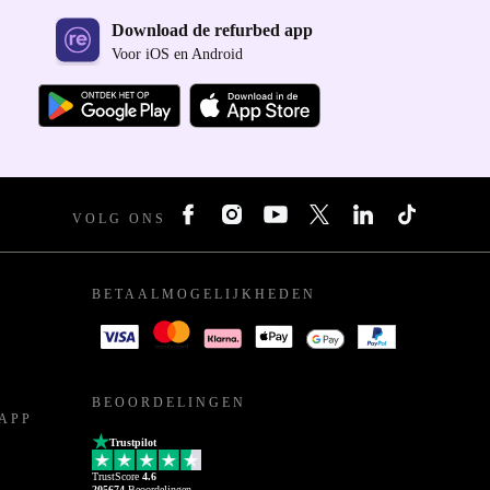
Download de refurbed app
Voor iOS en Android
VOLG ONS
BETAALMOGELIJKHEDEN
BEOORDELINGEN
APP
Trustpilot
TrustScore
4.6
205674
Beoordelingen