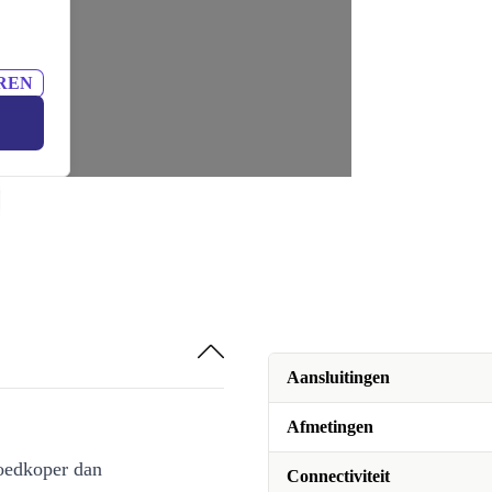
REN
Aansluitingen
Afmetingen
oedkoper dan
Connectiviteit