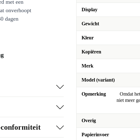
rd met een
Display
at onverhoopt
30 dagen
Gewicht
Kleur
Kopiëren
ng
Merk
Model (variant)
Opmerking
Omdat het 
niet meer g
Overig
-conformiteit
Papierinvoer