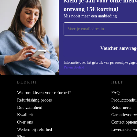
Meld je aan voor onze nieu
ontvang 15€ korting!
Meld je aan voor onze nieuwsbrief en
Mis nooit meer een aanbieding
ontvang €15 korting!
Mis nooit meer een aanbieding.
Voucher aanvrag
REFURBED NEDERLAND - RETHINK NEW.
Informatie over het gebruik van persoonlijke gegev
Privacybeleid
BEDRIJF
HELP
Waarom kiezen voor refurbed?
FAQ
Refurbishing proces
Productconditi
Duurzaamheid
Retourneren
Kwaliteit
Garantievoorw
Over ons
Contact opne
Werken bij refurbed
Leverancier w
Blog