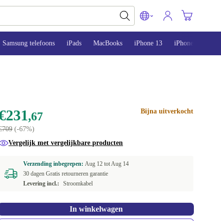
Samsung telefoons
iPads
MacBooks
iPhone 13
iPhone 14
iP
€231
Bijna uitverkocht
,67
€709
(-67%)
Vergelijk met vergelijkbare producten
Verzending inbegrepen:
Aug 12 tot
Aug 14
30 dagen Gratis retourneren garantie
Levering incl.:
Stroomkabel
In winkelwagen