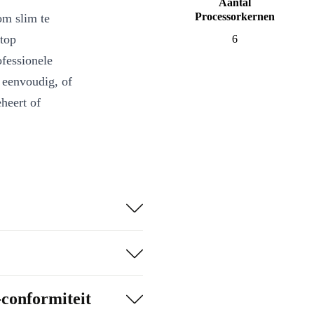
Aantal
Processorkernen
om slim te
top
6
ofessionele
 eenvoudig, of
eheert of
tart en soepel
ng dankzij het
 gereinigd en
desktop geef je
-conformiteit
ogische