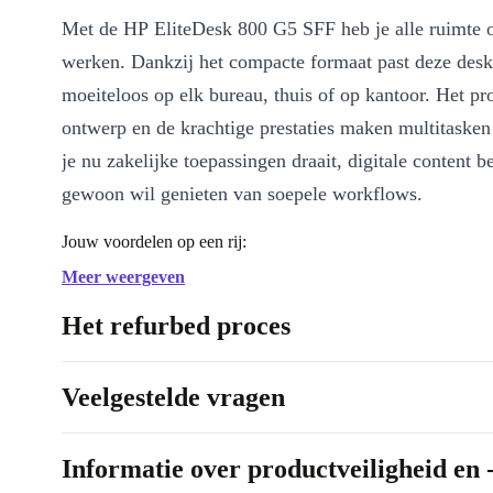
Met de HP EliteDesk 800 G5 SFF heb je alle ruimte 
werken. Dankzij het compacte formaat past deze desk
moeiteloos op elk bureau, thuis of op kantoor. Het pr
ontwerp en de krachtige prestaties maken multitasken
je nu zakelijke toepassingen draait, digitale content b
gewoon wil genieten van soepele workflows.
Jouw voordelen op een rij:
Snelle prestaties
: Ideaal voor veeleisende software, vlotte ops
Meer weergeven
schakelen tussen programma’s.
Het refurbed proces
Ruimtebesparend ontwerp
: Past perfect in elke werkomgevi
Small Form Factor formaat.
Veelgestelde vragen
Betrouwbaar en veilig
: Professioneel gecontroleerd, grondig
klaar voor dagelijks gebruik – betrouwbaarheid staat voorop.
Duurzamere keuze
: Door te kiezen voor een refurbished HP 
Informatie over productveiligheid en 
bestaande elektronica een tweede leven én verklein je je ecol