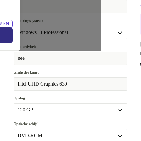
6
Besturingssysteem
REN
Windows 11 Professional
Windows 11 Professional
Connectiviteit
Beschikbaar in andere configuraties
nee
Windows 11 Home
+€174,17
Grafische kaart
Intel UHD Graphics 630
Opslag
120 GB
120 GB
Optische schijf
128 GB
+€9,44
DVD-ROM