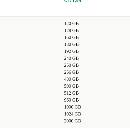
€171,49
rogramma’s?
te laten
120 GB
128 GB
s maakt of
160 GB
180 GB
192 GB
 kiezen voor
240 GB
e en uitstoot.
250 GB
geef je
256 GB
480 GB
500 GB
512 GB
960 GB
1000 GB
1024 GB
 keuze wil maken
2000 GB