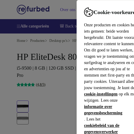
Over ons
Verkopen
Support
Cookie-voorkeur
Onze producten en cookies h
Alle categorieën
🎒 Back to school
Smartphones
Lapto
iets gemeen: beide worden
hergebruikt. Dit laatste voor
Home
Producten
Desktop pc's
HP Desktops
relevantere content te kunnen
Om dit goed te laten werken,
HP EliteDesk 800 G5 SFF
vragen we je toestemming om
surfgedrag te analyseren en c
i5-9500 | 8 GB | 120 GB SSD | DVD-ROM | serial | Win 11
en advertenties op jou af te
Pro
stemmen met first-party en th
party cookies. Uiteraard alle
(4,8/5)
jouw toestemming. Je kunt d
cookie-instellingen
op elk m
wijzigen. Lees onze
informatie over
gegevensbescherming
. Lees het
cookiebeleid van de
gegevensverwerker