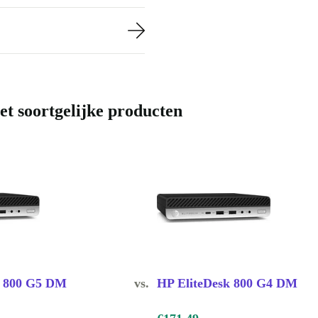
en gratis
FF?
investeer je
t soortgelijke producten
endelijk is,
kt het
en op
EliteDesk 800
stverwerking
k 800 G5 DM
vs.
HP EliteDesk 800 G4 DM
en productieve