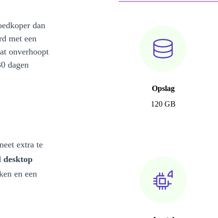
oedkoper dan
rd met een
at onverhoopt
30 dagen
Opslag
120 GB
eet extra te
 desktop
aken en een