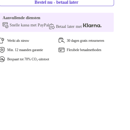
Bestel nu - betaal later
Aanvullende diensten
Snelle kassa met PayPal
Betaal later met
Werkt als nieuw
30 dagen gratis retourneren
Min. 12 maanden garantie
Flexibele betaalmethoden
Bespaart tot 70% CO₂-uitstoot