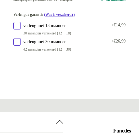
512 GB
+€93,96
16.0 GB
+€40,27
Verlengde garantie
(Wat is verzekerd?)
32.0 GB
+€120,81
+€14,99
verleng met 18 maanden
30 maanden verzekerd (12 + 18)
+€26,99
verleng met 30 maanden
42 maanden verzekerd (12 + 30)
Functies