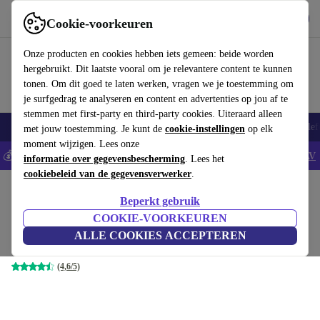
Download de app
Downloaden
Cookie-voorkeuren
Gebruik refurbed snel en eenvoudig
Onze producten en cookies hebben iets gemeen: beide worden
hergebruikt. Dit laatste vooral om je relevantere content te kunnen
tonen. Om dit goed te laten werken, vragen we je toestemming om
je surfgedrag te analyseren en content en advertenties op jou af te
stemmen met first-party en third-party cookies. Uiteraard alleen
Smartphones
Laptops
Tablets
Smartwatches
Accessoires
Koptelef
met jouw toestemming. Je kunt de
cookie-instellingen
op elk
moment wijzigen. Lees onze
💰Bespaar 5% EXTRA op alle iPhones - Code: IPHONEDEAL -
AV
informatie over gegevensbescherming
. Lees het
cookiebeleid van de gegevensverwerker
.
Home
Producten
Toebehoor
Laptopaccessoires
Laptop sleeves
Duurzame lapt
Beperkt gebruik
Holdit duurzame laptopsleeve
COOKIE-VOORKEUREN
ALLE COOKIES ACCEPTEREN
€36
,90
16" | taupe
(4,6/5)