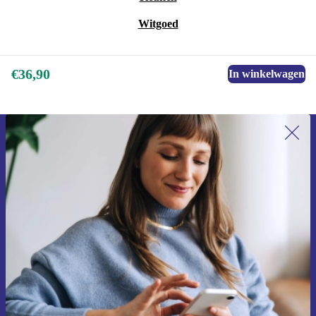
Witgoed
€36,90
In winkelwagen
Meld je aan voor onze nieuwsbrief en
ontvang €15 korting!
Mis nooit meer een aanbieding.
Voucher aanvragen
Informatie over het gebruik van persoonsgegevens vind je in ons
privacybeleid
.