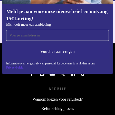
Meld je aan voor onze nieuwsbrief en ontvang
Download de refurbed app
15€ korting!
Voor iOS en Android
Mis nooit meer een aanbieding
Voucher aanvragen
REFURBED NEDERLAND - RETHINK NEW.
Informatie over het gebruik van persoonlijke gegevens is te vinden in ons
VOLG ONS
Privacybeleid
BEDRIJF
Waarom kiezen voor refurbed?
Refurbishing proces