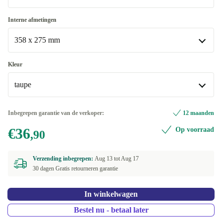
Laptops 15.6", 16"
Interne afmetingen
Beschikbaar in andere configuraties
358 x 275 mm
Laptops 13.6", 14", 14.2"
358 x 275 mm
Kleur
Beschikbaar in andere configuraties
taupe
325 x 227 mm
taupe
Inbegrepen garantie van de verkoper:
12 maanden
Beschikbaar in andere configuraties
€36
Op voorraad
,90
Rood fluweel
Verzending inbegrepen:
Aug 13 tot
Aug 17
30 dagen Gratis retourneren garantie
In winkelwagen
Bestel nu - betaal later