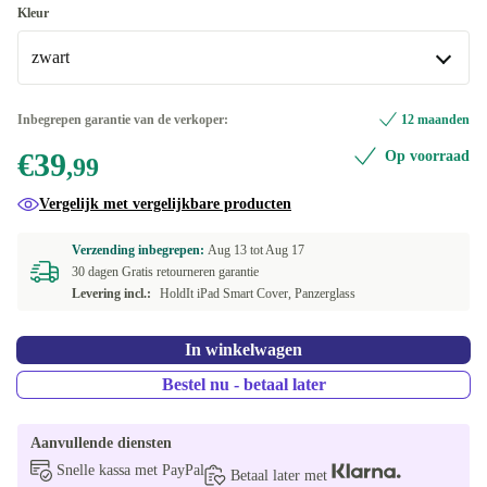
iPad 10.2"
Kleur
zwart
iPad Air 10.9"
zwart
Inbegrepen garantie van de verkoper:
12 maanden
Beschikbaar in andere configuraties
€39
Op voorraad
,99
lichtbeige
Vergelijk met vergelijkbare producten
Verzending inbegrepen:
Aug 13 tot
Aug 17
30 dagen Gratis retourneren garantie
Levering incl.:
HoldIt iPad Smart Cover, Panzerglass
In winkelwagen
Bestel nu - betaal later
Aanvullende diensten
Snelle kassa met PayPal
Betaal later met