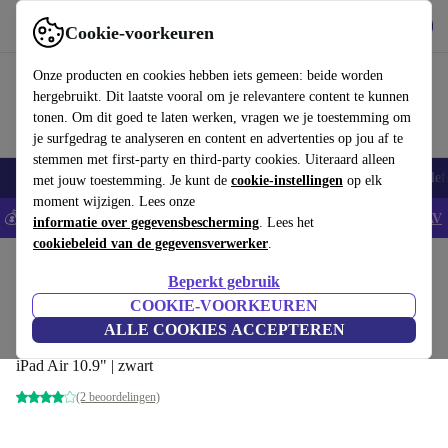
Download de app
Downloaden
Cookie-voorkeuren
Gebruik refurbed snel en eenvoudig
Onze producten en cookies hebben iets gemeen: beide worden
hergebruikt. Dit laatste vooral om je relevantere content te kunnen
tonen. Om dit goed te laten werken, vragen we je toestemming om
je surfgedrag te analyseren en content en advertenties op jou af te
stemmen met first-party en third-party cookies. Uiteraard alleen
Smartphones
Laptops
Tablets
Smartwatches
Accessoires
Koptelef
met jouw toestemming. Je kunt de
cookie-instellingen
op elk
moment wijzigen. Lees onze
💰Bespaar 5% EXTRA op alle iPhones - Code: IPHONEDEAL -
AV
informatie over gegevensbescherming
. Lees het
cookiebeleid van de gegevensverwerker
.
Home
Producten
Toebehoor
Smartphones accessoires
Bundels
Beperkt gebruik
opvouwbare iPad-hoes &
COOKIE-VOORKEUREN
screenprotector | PanzerGlass™
ALLE COOKIES ACCEPTEREN
€39
,99
iPad Air 10.9" | zwart
(2 beoordelingen)