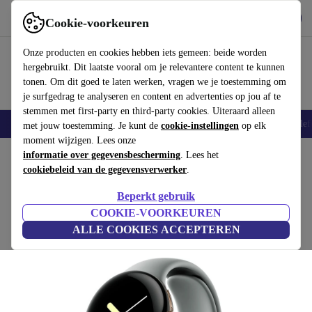
Download de app
Downloaden
Cookie-voorkeuren
Gebruik refurbed snel en eenvoudig
Onze producten en cookies hebben iets gemeen: beide worden
hergebruikt. Dit laatste vooral om je relevantere content te kunnen
tonen. Om dit goed te laten werken, vragen we je toestemming om
je surfgedrag te analyseren en content en advertenties op jou af te
stemmen met first-party en third-party cookies. Uiteraard alleen
Smartphones
Laptops
Tablets
Smartwatches
Accessoires
Koptelef
met jouw toestemming. Je kunt de
cookie-instellingen
op elk
moment wijzigen. Lees onze
Home
informatie over gegevensbescherming
Producten
Smartwatches
. Lees het
cookiebeleid van de gegevensverwerker
.
Google Pixel Watch (2022)
Beperkt gebruik
€129
goud | grijs | WiFi
COOKIE-VOORKEUREN
€379
ALLE COOKIES ACCEPTEREN
(4,6/5)