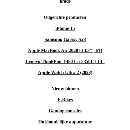
iPads
keuze?
Door te kiezen voor een refurbished smartwatch van
Uitgelichte producten
refurbed help je e-waste verminderen en geef je
iPhone 15
hoogwaardige elektronica een tweede leven. Zo maak je
Samsung Galaxy S23
een positieve impact op het milieu, zonder in te leveren
Apple MacBook Air 2020 | 13.3" | M1
op kwaliteit of gebruiksgemak.
Lenovo ThinkPad T480 | i5-8350U | 14"
Jouw voordelen bij refurbed
Minimaal 12 maanden garantie
Apple Watch Ultra 2 (2023)
op je refurbished smartwatch
30 dagen gratis retourneren
– probeer zorgeloos uit
Nieuw binnen
Zet vandaag nog de stap naar slimmer én duurzamer
E-Bikes
leven met de refurbished Google Pixel Watch (2022) van
Gaming consoles
refurbed!
Huishoudelijke apparatuur