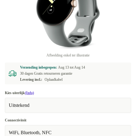
Afbeelding enkel ter illustratie
Verzending inbegrepen:
Aug 13 tot
Aug 14
30 dagen Gratis retourneren garantie
Levering incl.:
Oplaadkabel
Kies uiterlijk
(Info)
Uitstekend
Connectiviteit
WiFi, Bluetooth, NFC