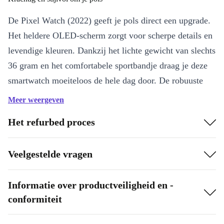
De Pixel Watch (2022) geeft je pols direct een upgrade.
Het heldere OLED-scherm zorgt voor scherpe details en
levendige kleuren. Dankzij het lichte gewicht van slechts
36 gram en het comfortabele sportbandje draag je deze
smartwatch moeiteloos de hele dag door. De robuuste
roestvrijstalen behuizing maakt de Pixel Watch ideaal
Meer weergeven
voor dagelijks gebruik.
Het refurbed proces
Belangrijkste voordelen
Superhelder OLED-display:
Bekijk meldingen, berichten en je
Veelgestelde vragen
dagelijkse voortgang in hoge resolutie (450 x 450).
Volledig verbonden:
Met Wear OS heb je toegang tot je
Informatie over productveiligheid en -
favoriete apps, agenda en notificaties, direct op je pols.
conformiteit
Slimme sensoren:
Houd je activiteiten, stappen en zelfs je slaap
bij met de geavanceerde bewegingssensoren en barometer.