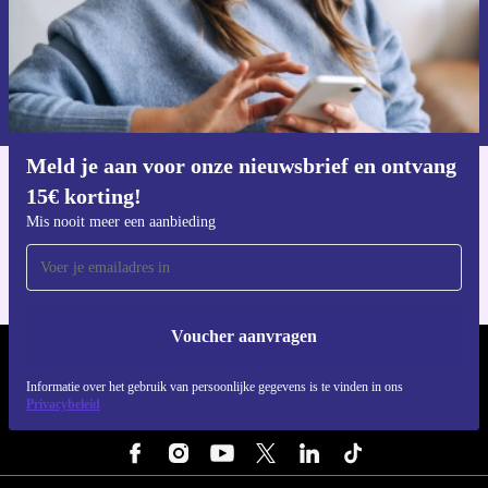
Voucher aanvragen
Informatie over het gebruik van persoonsgegevens vind je in ons
privacybeleid
.
Meld je aan voor onze nieuwsbrief en ontvang
15€ korting!
Download de refurbed app
Voor iOS en Android
Mis nooit meer een aanbieding
Voucher aanvragen
REFURBED NEDERLAND - RETHINK NEW.
Informatie over het gebruik van persoonlijke gegevens is te vinden in ons
Privacybeleid
VOLG ONS