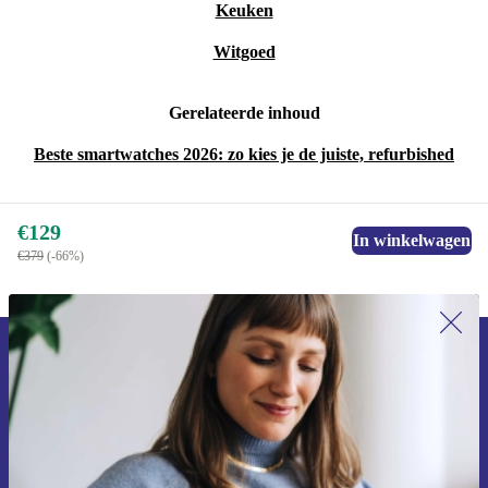
Keuken
Witgoed
Gerelateerde inhoud
Beste smartwatches 2026: zo kies je de juiste, refurbished
€129
In winkelwagen
€379
(-66%)
Meld je aan voor onze nieuwsbrief en
ontvang €15 korting!
Mis nooit meer een aanbieding.