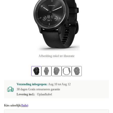
Afbeelding enkel ter illustratie
Verzending inbegrepen:
Aug 10 tot
Aug 12
30 dagen Gratis retourneren garantie
Levering incl.:
Oplaadkabel
Kies uiterlijk
(Info)