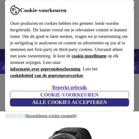
Download de app
Downloaden
Cookie-voorkeuren
Gebruik refurbed snel en eenvoudig
Onze producten en cookies hebben iets gemeen: beide worden
hergebruikt. Dit laatste vooral om je relevantere content te kunnen
tonen. Om dit goed te laten werken, vragen we je toestemming om
je surfgedrag te analyseren en content en advertenties op jou af te
stemmen met first-party en third-party cookies. Uiteraard alleen
Smartphones
Laptops
Tablets
Smartwatches
Accessoires
Koptelef
met jouw toestemming. Je kunt de
cookie-instellingen
op elk
moment wijzigen. Lees onze
💰Bespaar 5% EXTRA op alle iPhones - Code: IPHONEDEAL -
AV
informatie over gegevensbescherming
. Lees het
cookiebeleid van de gegevensverwerker
.
Home
Producten
Smartwatches
Beperkt gebruik
Garmin Vivomove Sport (2022)
COOKIE-VOORKEUREN
ALLE COOKIES ACCEPTEREN
€187
Kunststof | zwart | zwart
(Beoordelingen worden verzameld)