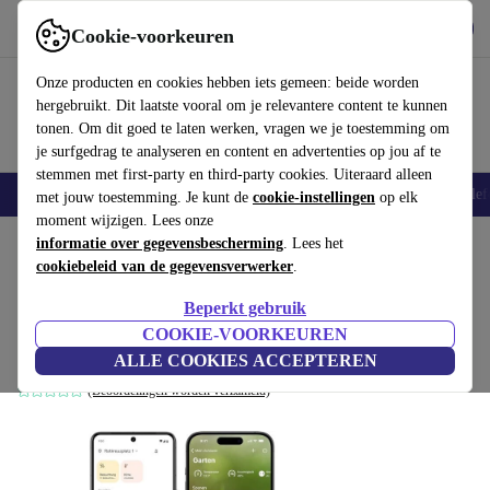
Download de app
Downloaden
Cookie-voorkeuren
Gebruik refurbed snel en eenvoudig
Onze producten en cookies hebben iets gemeen: beide worden
hergebruikt. Dit laatste vooral om je relevantere content te kunnen
tonen. Om dit goed te laten werken, vragen we je toestemming om
je surfgedrag te analyseren en content en advertenties op jou af te
stemmen met first-party en third-party cookies. Uiteraard alleen
Smartphones
Laptops
Tablets
Smartwatches
Accessoires
Koptelef
met jouw toestemming. Je kunt de
cookie-instellingen
op elk
moment wijzigen. Lees onze
Home
informatie over gegevensbescherming
Producten
Elektrisch gereedschap
. Lees het
cookiebeleid van de gegevensverwerker
.
Eve Energy Outdoor (Matter) slimme
Beperkt gebruik
buitenstekker
COOKIE-VOORKEUREN
zilver/zwart
ALLE COOKIES ACCEPTEREN
(Beoordelingen worden verzameld)