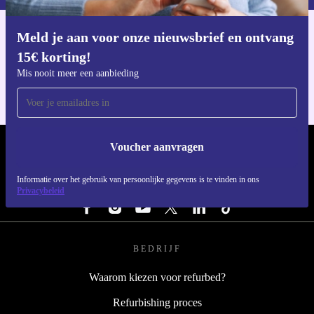
Meld je aan voor onze nieuwsbrief en ontvang
Download de refurbed app
15€ korting!
Voor iOS en Android
Mis nooit meer een aanbieding
Voucher aanvragen
REFURBED NEDERLAND - RETHINK NEW.
Informatie over het gebruik van persoonlijke gegevens is te vinden in ons
VOLG ONS
Privacybeleid
BEDRIJF
Waarom kiezen voor refurbed?
Refurbishing proces