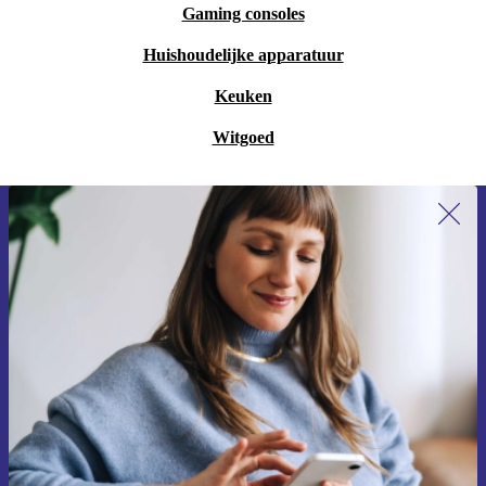
Gaming consoles
Huishoudelijke apparatuur
Keuken
Witgoed
Meld je aan voor onze nieuwsbrief en
ontvang €15 korting!
Mis nooit meer een aanbieding.
Voucher aanvragen
Informatie over het gebruik van persoonsgegevens vind je in ons
privacybeleid
.