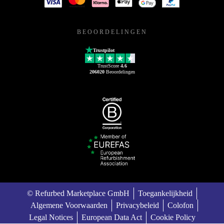
BEOORDELINGEN
Trustpilot
TrustScore
4.6
206020
Beoordelingen
© Refurbed Marketplace GmbH
Toegankelijkheid
Algemene Voorwaarden
Privacybeleid
Colofon
Legal Notices
European Data Act
Cookie Policy