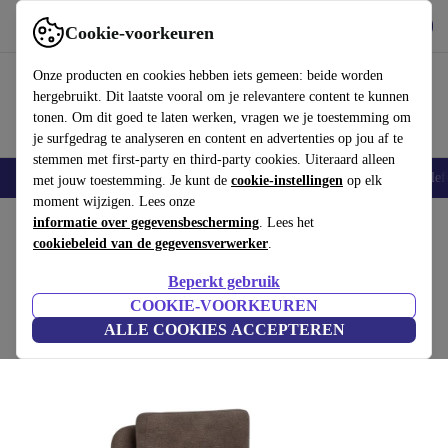
Download de app
Downloaden
Cookie-voorkeuren
Gebruik refurbed snel en eenvoudig
Onze producten en cookies hebben iets gemeen: beide worden
hergebruikt. Dit laatste vooral om je relevantere content te kunnen
tonen. Om dit goed te laten werken, vragen we je toestemming om
je surfgedrag te analyseren en content en advertenties op jou af te
stemmen met first-party en third-party cookies. Uiteraard alleen
Smartphones
Laptops
Tablets
Smartwatches
Accessoires
Koptelef
met jouw toestemming. Je kunt de
cookie-instellingen
op elk
moment wijzigen. Lees onze
Home
informatie over gegevensbescherming
Producten
Huishouden
Meubels
. Lees het
cookiebeleid van de gegevensverwerker
.
Ellis eenzitter Modul Aulla Cacao
Beperkt gebruik
bruin
COOKIE-VOORKEUREN
ALLE COOKIES ACCEPTEREN
(Beoordelingen worden verzameld)