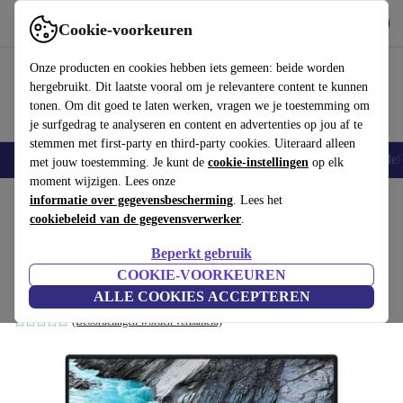
Download de app
Downloaden
Cookie-voorkeuren
Gebruik refurbed snel en eenvoudig
Onze producten en cookies hebben iets gemeen: beide worden
hergebruikt. Dit laatste vooral om je relevantere content te kunnen
tonen. Om dit goed te laten werken, vragen we je toestemming om
je surfgedrag te analyseren en content en advertenties op jou af te
stemmen met first-party en third-party cookies. Uiteraard alleen
Smartphones
Laptops
Tablets
Smartwatches
Accessoires
Koptelef
met jouw toestemming. Je kunt de
cookie-instellingen
op elk
moment wijzigen. Lees onze
Home
informatie over gegevensbescherming
Producten
Laptops
Dell Laptops
. Lees het
cookiebeleid van de gegevensverwerker
.
Dell XPS 15 7590 | i5-9300H | 15.6-inch
Beperkt gebruik
16 GB | 1 TB SSD | FHD | Toetsenbordverlichting | Win 11 Pro |
COOKIE-VOORKEUREN
BE
ALLE COOKIES ACCEPTEREN
(Beoordelingen worden verzameld)