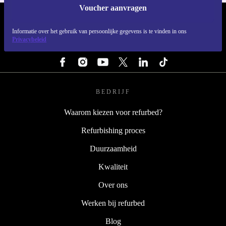
Voucher aanvragen
REFURBED NEDERLAND - RETHINK NEW.
Informatie over het gebruik van persoonlijke gegevens is te vinden in ons
Privacybeleid
VOLG ONS
BEDRIJF
Waarom kiezen voor refurbed?
Refurbishing proces
Duurzaamheid
Kwaliteit
Over ons
Werken bij refurbed
Blog