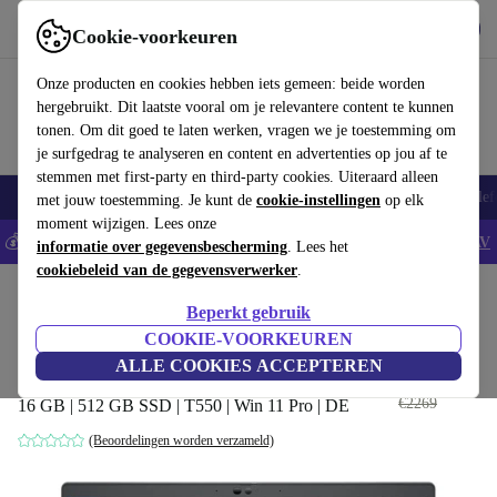
Download de app
Downloaden
Cookie-voorkeuren
Gebruik refurbed snel en eenvoudig
Onze producten en cookies hebben iets gemeen: beide worden
hergebruikt. Dit laatste vooral om je relevantere content te kunnen
tonen. Om dit goed te laten werken, vragen we je toestemming om
je surfgedrag te analyseren en content en advertenties op jou af te
stemmen met first-party en third-party cookies. Uiteraard alleen
Smartphones
Laptops
Tablets
Smartwatches
Accessoires
Koptelef
met jouw toestemming. Je kunt de
cookie-instellingen
op elk
moment wijzigen. Lees onze
💰Bespaar 5% EXTRA op alle iPhones - Code: IPHONEDEAL -
AV
informatie over gegevensbescherming
. Lees het
cookiebeleid van de gegevensverwerker
.
Home
Producten
Laptops
Dell Laptops
Beperkt gebruik
Dell Precision 3570 | i7-1265U |
COOKIE-VOORKEUREN
15.6"
ALLE COOKIES ACCEPTEREN
€931
,90
€2269
16 GB | 512 GB SSD | T550 | Win 11 Pro | DE
(Beoordelingen worden verzameld)