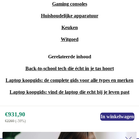
Gaming consoles
Huishoudelijke apparatuur
Keuken
Witgoed
Gerelateerde inhoud
Back-to-school tech die écht in je tas hoort
Laptop koopgids: de complete gids voor alle types en merken
Laptop koopgids: vind de laptop die echt bij je leven past
€931,90
In winkelwagen
€2269
(-59%)