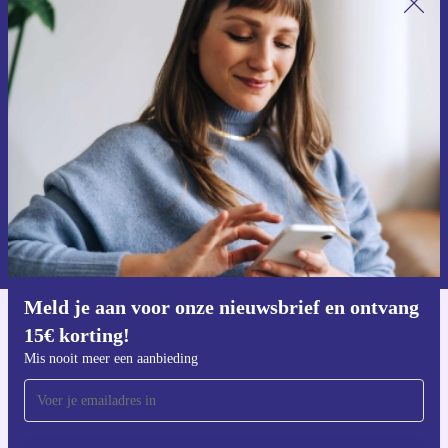
Meld je aan voor onze nieuwsbrief en
ontvang €15 korting!
Mis nooit meer een aanbieding.
Voucher aanvragen
Informatie over het gebruik van persoonsgegevens vind je in ons
privacybeleid
.
Meld je aan voor onze nieuwsbrief en ontvang
15€ korting!
Download de refurbed app
Voor iOS en Android
Mis nooit meer een aanbieding