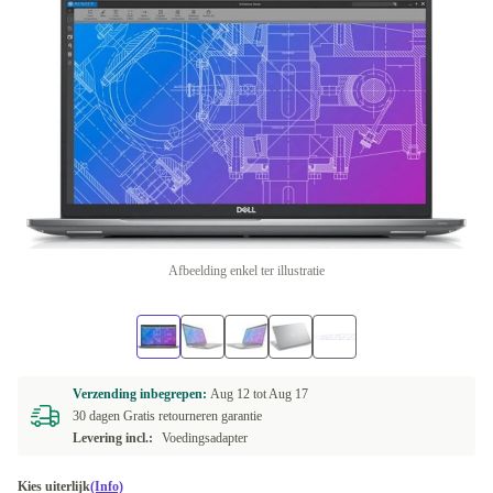
Afbeelding enkel ter illustratie
Verzending inbegrepen:
Aug 12 tot
Aug 17
30 dagen Gratis retourneren garantie
Levering incl.:
Voedingsadapter
Kies uiterlijk
(Info)