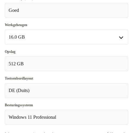
Goed
Werkgeheugen
16.0 GB
16.0 GB
Opslag
512 GB
32.0 GB
+€87
Toetsenbordlayout
DE (Duits)
Besturingssysteem
Windows 11 Professional