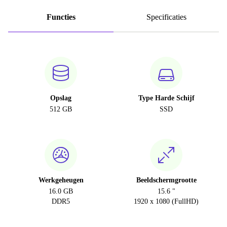
Functies
Specificaties
Opslag
Type Harde Schijf
512 GB
SSD
Werkgeheugen
Beeldschermgrootte
16.0 GB
15.6 "
DDR5
1920 x 1080 (FullHD)