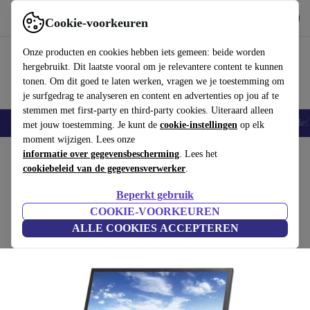
Download de app
Downloaden
Cookie-voorkeuren
Gebruik refurbed snel en eenvoudig
Onze producten en cookies hebben iets gemeen: beide worden
hergebruikt. Dit laatste vooral om je relevantere content te kunnen
tonen. Om dit goed te laten werken, vragen we je toestemming om
je surfgedrag te analyseren en content en advertenties op jou af te
stemmen met first-party en third-party cookies. Uiteraard alleen
Smartphones
Laptops
Tablets
Smartwatches
Accessoires
Koptelef
met jouw toestemming. Je kunt de
cookie-instellingen
op elk
moment wijzigen. Lees onze
Home
informatie over gegevensbescherming
Producten
Monitoren
. Lees het
cookiebeleid van de gegevensverwerker
.
Dell P2411H | 24"
Beperkt gebruik
incl. voet | Zwart
COOKIE-VOORKEUREN
ALLE COOKIES ACCEPTEREN
(Beoordelingen worden verzameld)