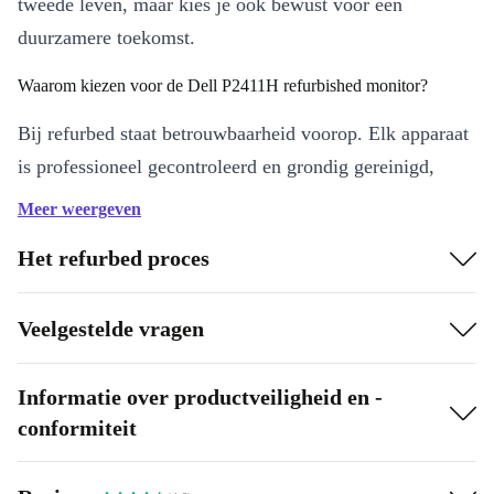
tweede leven, maar kies je ook bewust voor een
duurzamere toekomst.
Waarom kiezen voor de Dell P2411H refurbished monitor?
Bij refurbed staat betrouwbaarheid voorop. Elk apparaat
is professioneel gecontroleerd en grondig gereinigd,
zodat je meteen aan de slag kunt. De Dell P2411H is
Meer weergeven
ideaal voor kantoor, thuiswerken of studie – en dat met
Het refurbed proces
de zekerheid van een minimaal 12 maanden garantie én
30 dagen gratis retourneren.
Veelgestelde vragen
BELANGRIJKSTE VOORDELEN OP EEN RIJ:
24-inch Full HD beeldscherm (1920 x 1080):
Ruim, scherp en
Informatie over productveiligheid en -
comfortabel voor multitasking zonder je ogen te vermoeien.
conformiteit
Vloeiende weergave:
Met een 60 Hz TN-paneel blijf je
moeiteloos productief, of je nu documenten bewerkt of inzoomt