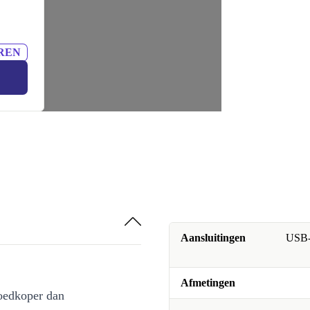
REN
Aansluitingen
USB-B
Afmetingen
oedkoper dan