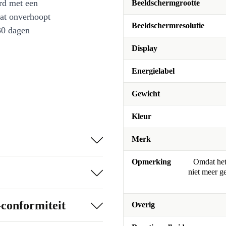
rd met een
Beeldschermgrootte
at onverhoopt
Beeldschermresolutie
30 dagen
Display
Energielabel
Gewicht
Kleur
Merk
Opmerking
Omdat het 
niet meer g
-conformiteit
Overig