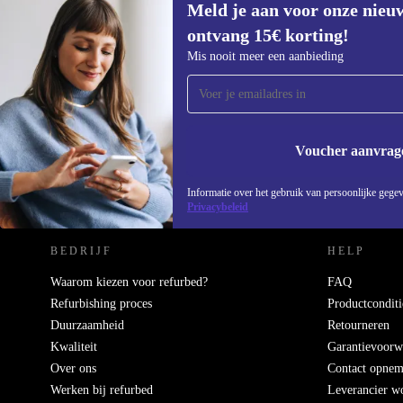
Meld je aan voor onze nieu
ontvang 15€ korting!
Meld je aan voor onze nieuwsbrief en
Mis nooit meer een aanbieding
ontvang €15 korting!
Mis nooit meer een aanbieding.
Voucher aanvrag
REFURBED NEDERLAND - RETHINK NEW.
Informatie over het gebruik van persoonlijke gegev
Privacybeleid
BEDRIJF
HELP
Waarom kiezen voor refurbed?
FAQ
Refurbishing proces
Productconditi
Duurzaamheid
Retourneren
Kwaliteit
Garantievoorw
Over ons
Contact opne
Werken bij refurbed
Leverancier w