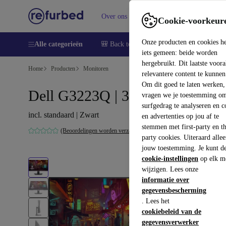
Over ons
Verkopen
Support
Cookie-voorkeur
Onze producten en cookies h
Alle categorieën
🎒 Back to school
Smartphones
Lapto
iets gemeen: beide worden
hergebruikt. Dit laatste voor
Home
Producten
Monitoren
relevantere content te kunnen
Om dit goed te laten werken,
Dell G3223Q | 32-inch
vragen we je toestemming om
surfgedrag te analyseren en c
incl. standaard | Zwart
en advertenties op jou af te
stemmen met first-party en th
(Beoordelingen worden verzameld)
party cookies. Uiteraard alle
jouw toestemming. Je kunt d
cookie-instellingen
op elk m
wijzigen. Lees onze
informatie over
gegevensbescherming
. Lees het
cookiebeleid van de
gegevensverwerker