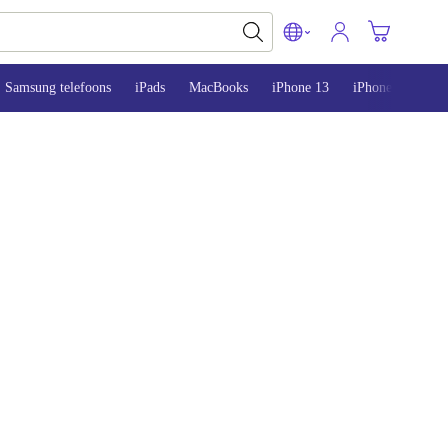
Samsung telefoons
iPads
MacBooks
iPhone 13
iPhone 14
iP