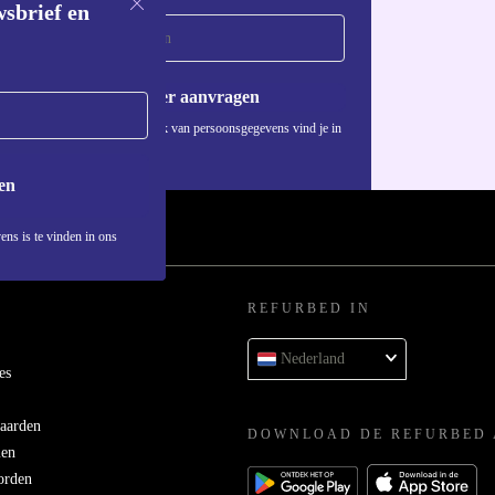
wsbrief en
Voucher aanvragen
Informatie over het gebruik van persoonsgegevens vind je in
ons
privacybeleid
.
en
ens is te vinden in ons
REFURBED IN
Nederland
es
aarden
DOWNLOAD DE REFURBED 
men
orden