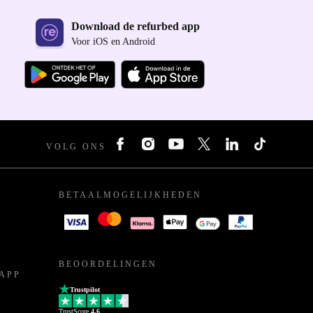
Download de refurbed app
Voor iOS en Android
VOLG ONS
BETAALMOGELIJKHEDEN
BEOORDELINGEN
APP
Trustpilot
TrustScore
4.6