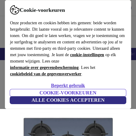
Download de app
Downloaden
Cookie-voorkeuren
Gebruik refurbed snel en eenvoudig
Onze producten en cookies hebben iets gemeen: beide worden
hergebruikt. Dit laatste vooral om je relevantere content te kunnen
tonen. Om dit goed te laten werken, vragen we je toestemming om
je surfgedrag te analyseren en content en advertenties op jou af te
stemmen met first-party en third-party cookies. Uiteraard alleen
Smartphones
Laptops
Tablets
Smartwatches
Accessoires
Koptelef
met jouw toestemming. Je kunt de
cookie-instellingen
op elk
moment wijzigen. Lees onze
Home
informatie over gegevensbescherming
Producten
Huishouden
Witgoed
. Lees het
cookiebeleid van de gegevensverwerker
.
Candy CVG75SWGX Gaskookplaat
Beperkt gebruik
zilver
COOKIE-VOORKEUREN
ALLE COOKIES ACCEPTEREN
(Beoordelingen worden verzameld)