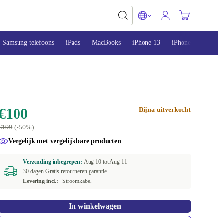
Samsung telefoons
iPads
MacBooks
iPhone 13
iPhone 14
iP
€100
Bijna uitverkocht
€199
(-50%)
Vergelijk met vergelijkbare producten
Verzending inbegrepen:
Aug 10 tot
Aug 11
30 dagen Gratis retourneren garantie
Levering incl.:
Stroomkabel
In winkelwagen