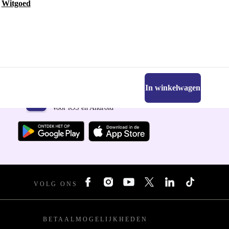
Witgoed
In winkelwagen
Download de refurbed app
Voor iOS en Android
VOLG ONS
BETAALMOGELIJKHEDEN