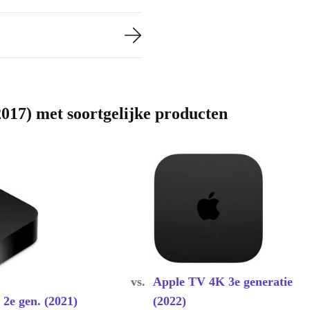
kamer? Ben je
t Siri of met
 dan op het
TV-ervaring en
2017) met soortgelijke producten
vs.
Apple TV 4K 3e generatie
2e gen. (2021)
(2022)