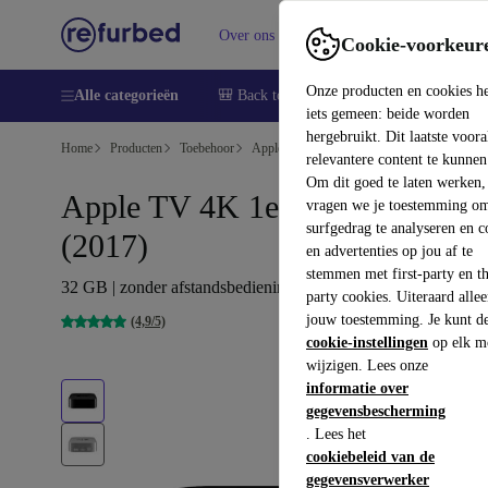
Over ons
Verkopen
Support
Cookie-voorkeur
Onze producten en cookies h
Alle categorieën
🎒 Back to school
Smartphones
Lapto
iets gemeen: beide worden
hergebruikt. Dit laatste voor
Home
Producten
Toebehoor
Apple Accessoires
relevantere content te kunnen
Om dit goed te laten werken,
Apple TV 4K 1e generatie
vragen we je toestemming om
surfgedrag te analyseren en c
(2017)
en advertenties op jou af te
stemmen met first-party en th
32 GB | zonder afstandsbediening | Zwart
party cookies. Uiteraard alle
jouw toestemming. Je kunt d
(4,9/5)
cookie-instellingen
op elk m
wijzigen. Lees onze
informatie over
gegevensbescherming
. Lees het
cookiebeleid van de
gegevensverwerker