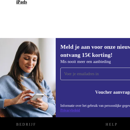
iPads
Meld je aan voor onze nieu
€100
€199
(-50%)
ontvang 15€ korting!
Meld je aan voor onze nieuwsbrief en
Mis nooit meer een aanbieding
ontvang €15 korting!
Mis nooit meer een aanbieding.
Voucher aanvrag
REFURBED NEDERLAND - RETHINK NEW.
Informatie over het gebruik van persoonlijke gegev
Privacybeleid
BEDRIJF
HELP