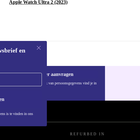
Apple Watch Ultra 2 (2023)
wsbrief en
Voucher aanvragen
Informatie over het gebruik van persoonsgegevens vind je in
ons
privacybeleid
.
en
ens is te vinden in ons
REFURBED IN