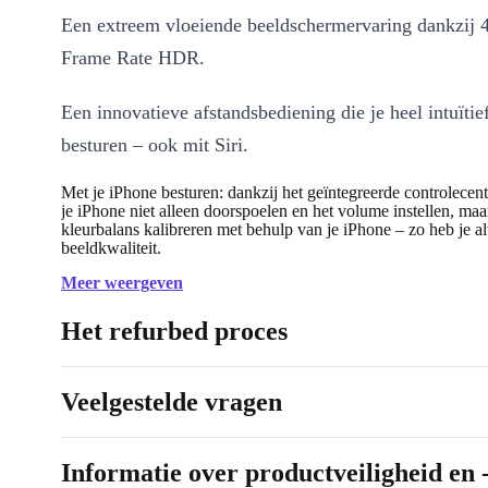
Een extreem vloeiende beeldschermervaring dankzij
Frame Rate HDR.
Een innovatieve afstandsbediening die je heel intuïtie
besturen – ook mit Siri.
Met je iPhone besturen: dankzij het geïntegreerde controlecen
je iPhone niet alleen doorspoelen en het volume instellen, ma
kleurbalans kalibreren met behulp van je iPhone – zo heb je alt
beeldkwaliteit.
De nieuwe lievelingsfeature van je buren: verbind j
Meer weergeven
met je AirPods om zo ook midden in de nacht het vo
Het refurbed proces
open te draaien.
Veelgestelde vragen
Met de Apple TV-app heb je alle entertainmentopties 
oogopslag en op een locatie bij de hand.
Informatie over productveiligheid en 
Is de refurbished™ Apple TV 4K een goede tv voor mij?