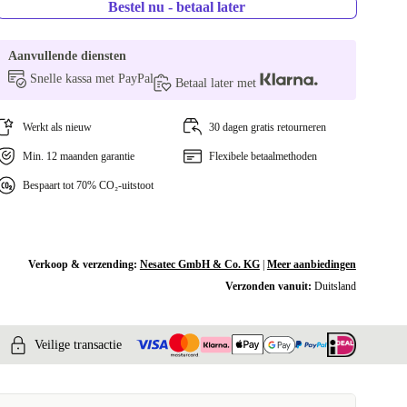
Bestel nu - betaal later
Aanvullende diensten
Snelle kassa met PayPal
Betaal later met
Werkt als nieuw
30 dagen gratis retourneren
Min. 12 maanden garantie
Flexibele betaalmethoden
Bespaart tot 70% CO₂-uitstoot
Verkoop & verzending:
Nesatec GmbH & Co. KG
|
Meer aanbiedingen
Verzonden vanuit:
Duitsland
Veilige transactie