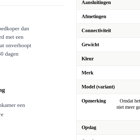
Aansluitingen
Afmetingen
oedkoper dan
Connectiviteit
rd met een
Gewicht
at onverhoopt
30 dagen
Kleur
Merk
Model (variant)
ng
Opmerking
Omdat het 
nkamer een
niet meer g
Opslag