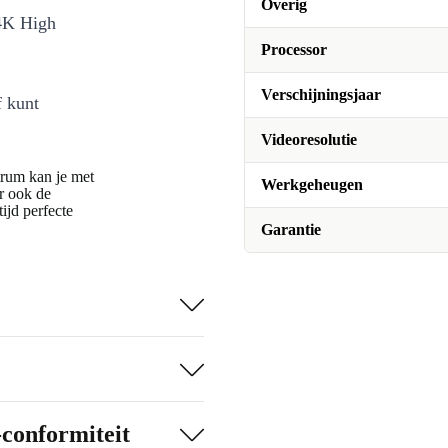
Overig
 4K High
Processor
Verschijningsjaar
f kunt
Videoresolutie
trum kan je met
Werkgeheugen
ar ook de
ijd perfecte
Garantie
e Apple TV 4K
lume helemaal
in een
-conformiteit