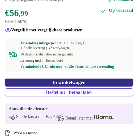
Inbegrepen garantie van de verkoper:
12 maanden
MX3L2B/A
+€60
Beschikbaar in andere configuraties
€56
Op voorraad
,99
MX3L2D/A
IT (Italiaans)
+€22,01
+€3,01
€179
(-68%)
Vergelijk met vergelijkbare producten
MX3L2DK/A
SE (Zweeds)
+€28,01
+€18,01
Verzending inbegrepen:
Aug 11 tot
Aug 12
MX3L2F/A
DE (Duits)
+€23,01
+€22,01
+ Snelle levering (1-2 werkdagen)
30 dagen Gratis retourneren garantie
Levering incl.:
Toetsenbord
MX3L2S/A
FR (Frans)
+€18,01
+€23,01
Verminderde CO₂-uitstoot - snelle binnenlandse verzending
MX3L2T/A
DK (Deens)
+€28,01
+€3,01
In winkelwagen
UK (GB-Engels)
+€60
Bestel nu - betaal later
CH (Zwitsers)
+€68,01
Aanvullende diensten
Snelle kassa met PayPal
Betaal later met
Werkt als nieuw