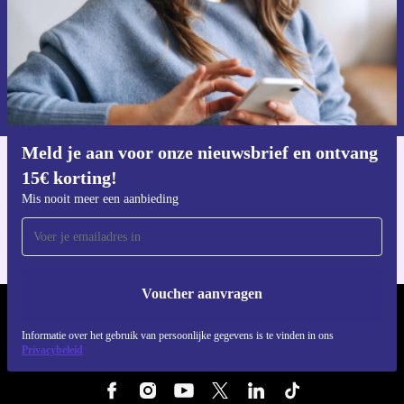
Voucher aanvragen
Informatie over het gebruik van persoonsgegevens vind je in ons
privacybeleid
.
Meld je aan voor onze nieuwsbrief en ontvang
15€ korting!
Download de refurbed app
Voor iOS en Android
Mis nooit meer een aanbieding
Voucher aanvragen
REFURBED NEDERLAND - RETHINK NEW.
Informatie over het gebruik van persoonlijke gegevens is te vinden in ons
Privacybeleid
VOLG ONS