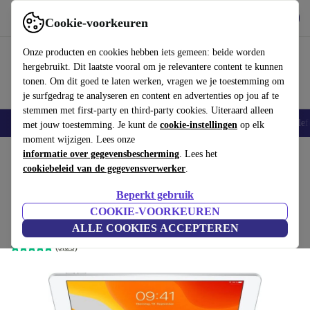
Download de app
Downloaden
Cookie-voorkeuren
Gebruik refurbed snel en eenvoudig
Onze producten en cookies hebben iets gemeen: beide worden
hergebruikt. Dit laatste vooral om je relevantere content te kunnen
tonen. Om dit goed te laten werken, vragen we je toestemming om
je surfgedrag te analyseren en content en advertenties op jou af te
stemmen met first-party en third-party cookies. Uiteraard alleen
Smartphones
Laptops
Tablets
Smartwatches
Accessoires
Koptelef
met jouw toestemming. Je kunt de
cookie-instellingen
op elk
moment wijzigen. Lees onze
Home
informatie over gegevensbescherming
Producten
Toebehoor
Apple Accessoires
. Lees het
cookiebeleid van de gegevensverwerker
.
Apple Smart Keyboard
Beperkt gebruik
€56
,99
iPad 10.2" | iPad Pro/Air 3 10.5" | MX3L2N/A |
COOKIE-VOORKEUREN
€179
Internationaal Engels
ALLE COOKIES ACCEPTEREN
(5,0/5)