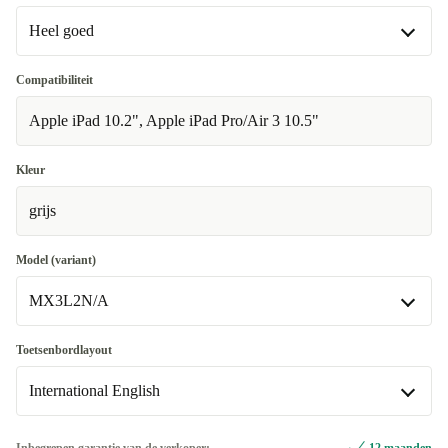
Heel goed
Heel goed
Compatibiliteit
Apple iPad 10.2", Apple iPad Pro/Air 3 10.5"
Uitstekend
+€3,01
Premium
+€40
Kleur
grijs
Model (variant)
MX3L2N/A
MX3L2N/A
Toetsenbordlayout
Beschikbaar in andere configuraties
International English
MPTL2D/A
+€3,01
International English