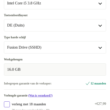
Beschikbaar in andere configuraties
Intel Core i5 3.8 GHz
compatibele Accessoires
+€76
Intel Core i5 3.8 GHz
Toetsenbordlayout
Beschikbaar in andere configuraties
DE (Duits)
Intel Core i5 3.4 GHz
+€381
DE (Duits)
Type harde schijf
Intel Core i5 3.5 GHz
+€381
Beschikbaar in andere configuraties
Fusion Drive (SSHD)
Intel Core i7 4.2 GHz
US (VS-Engels)
+€76
+€76
Fusion Drive (SSHD)
Werkgeheugen
ES (Spaans)
+€154
Beschikbaar in andere configuraties
16.0 GB
FR (Frans)
SSD
+€154
+€428
Inbegrepen garantie van de verkoper:
12 maanden
IT (Italiaans)
+€381
Verlengde garantie
(Wat is verzekerd?)
+€27,99
verleng met 18 maanden