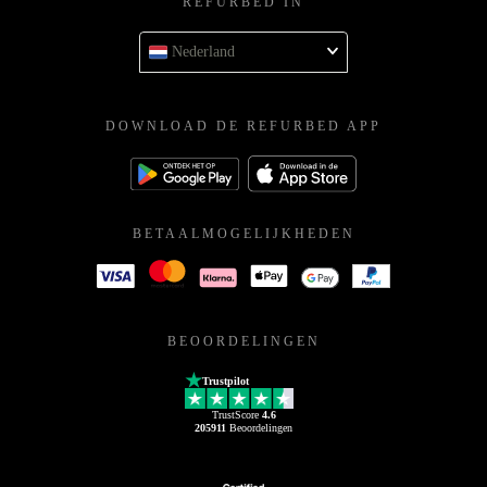
REFURBED IN
Nederland
DOWNLOAD DE REFURBED APP
BETAALMOGELIJKHEDEN
BEOORDELINGEN
Trustpilot
TrustScore
4.6
205911
Beoordelingen