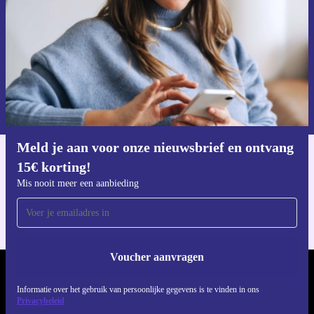
Voucher aanvragen
Informatie over het gebruik van persoonsgegevens vind je in ons
privacybeleid
.
Meld je aan voor onze nieuwsbrief en ontvang
15€ korting!
Download de refurbed app
Voor iOS en Android
Mis nooit meer een aanbieding
Voucher aanvragen
REFURBED NEDERLAND - RETHINK NEW.
Informatie over het gebruik van persoonlijke gegevens is te vinden in ons
Privacybeleid
VOLG ONS