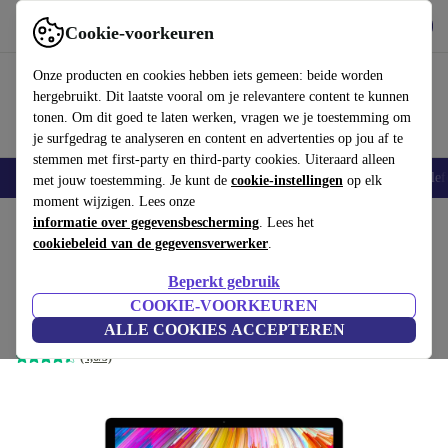
Download de app
Downloaden
Cookie-voorkeuren
Gebruik refurbed snel en eenvoudig
Onze producten en cookies hebben iets gemeen: beide worden
hergebruikt. Dit laatste vooral om je relevantere content te kunnen
tonen. Om dit goed te laten werken, vragen we je toestemming om
je surfgedrag te analyseren en content en advertenties op jou af te
stemmen met first-party en third-party cookies. Uiteraard alleen
Smartphones
Laptops
Tablets
Smartwatches
Accessoires
Koptelef
met jouw toestemming. Je kunt de
cookie-instellingen
op elk
moment wijzigen. Lees onze
Home
informatie over gegevensbescherming
Producten
Desktop pc's
Apple Mac
. Lees het
cookiebeleid van de gegevensverwerker
.
Apple iMac 5K 2017 | 27"
Beperkt gebruik
€569
3.8 GHz | 16 GB | 2 TB Fusion Drive | Radeon Pro
COOKIE-VOORKEUREN
€2699
580 | Apple Accessoires | DE
ALLE COOKIES ACCEPTEREN
(4,6/5)