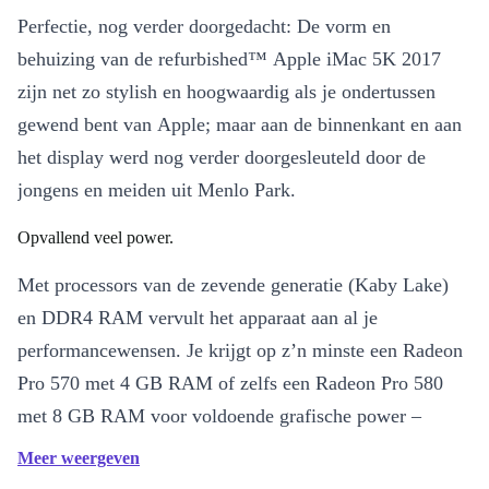
Perfectie, nog verder doorgedacht: De vorm en
behuizing van de refurbished™ Apple iMac 5K 2017
zijn net zo stylish en hoogwaardig als je ondertussen
gewend bent van Apple; maar aan de binnenkant en aan
het display werd nog verder doorgesleuteld door de
jongens en meiden uit Menlo Park.
Opvallend veel power.
Met processors van de zevende generatie (Kaby Lake)
en DDR4 RAM vervult het apparaat aan al je
performancewensen. Je krijgt op z’n minste een Radeon
Pro 570 met 4 GB RAM of zelfs een Radeon Pro 580
met 8 GB RAM voor voldoende grafische power –
volgens Apple is het model minstens 1,5 keer zo snel als
Meer weergeven
de voorganger – om video te bewerken en blockbusters