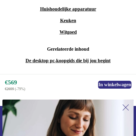
Huishoudelijke apparatuur
Keuken
Witgoed
Gerelateerde inhoud
De desktop pc-koopgids die bij jou begint
€569
In winkelwagen
€2699
(-79%)
Meld je aan voor onze nieuwsbrief en
ontvang €15 korting!
Mis nooit meer een aanbieding.