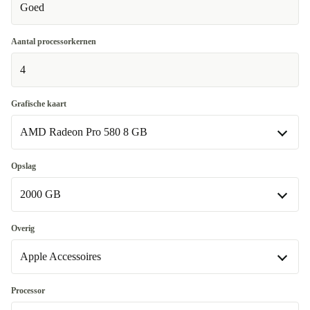
Goed
Aantal processorkernen
4
Grafische kaart
AMD Radeon Pro 580 8 GB
AMD Radeon Pro 580 8 GB
Opslag
2000 GB
Intel HD Graphics 630
Beschikbaar in andere configuraties
2000 GB
Overig
AMD Radeon Pro 570 4 GB
+€381
Beschikbaar in andere configuraties
Apple Accessoires
AMD Radeon Pro 575 4 GB
3000 GB
+€76
+€76
Apple Accessoires
Processor