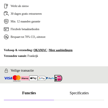
Werkt als nieuw
30 dagen gratis retourneren
Min. 12 maanden garantie
Flexibele betaalmethoden
Bespaart tot 70% CO₂-uitstoot
Verkoop & verzending:
OKAMAC
|
Meer aanbiedingen
Verzonden vanuit:
Frankrijk
Veilige transactie
Functies
Specificaties