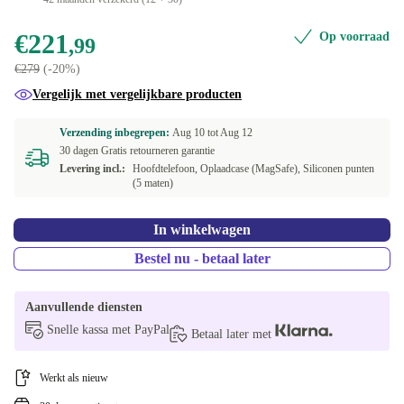
€221
Op voorraad
,99
€279
(-20%)
Vergelijk met vergelijkbare producten
Verzending inbegrepen:
Aug 10 tot
Aug 12
30 dagen Gratis retourneren garantie
Levering incl.:
Hoofdtelefoon, Oplaadcase (MagSafe), Siliconen punten
(5 maten)
In winkelwagen
Bestel nu - betaal later
Aanvullende diensten
Snelle kassa met PayPal
Betaal later met
Werkt als nieuw