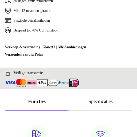
30 dagen gratis retourneren
Min. 12 maanden garantie
Flexibele betaalmethoden
Bespaart tot 70% CO₂-uitstoot
Verkoop & verzending:
GlowAI
|
Alle Aanbiedingen
Verzonden vanuit:
Polen
Veilige transactie
Functies
Specificaties