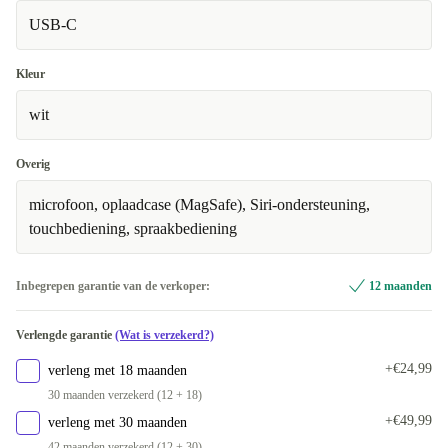
USB-C
Premium
Als nieuw
Kleur
wit
Overig
microfoon, oplaadcase (MagSafe), Siri-ondersteuning,
touchbediening, spraakbediening
Inbegrepen garantie van de verkoper:
12 maanden
Verlengde garantie
(Wat is verzekerd?)
+€24,99
verleng met 18 maanden
30 maanden verzekerd (12 + 18)
+€49,99
verleng met 30 maanden
42 maanden verzekerd (12 + 30)