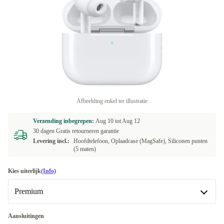
Afbeelding enkel ter illustratie
Verzending inbegrepen:
Aug 10 tot
Aug 12
30 dagen Gratis retourneren garantie
Levering incl.:
Hoofdtelefoon, Oplaadcase (MagSafe), Siliconen punten
(5 maten)
Kies uiterlijk
(Info)
Premium
Uitstekend
Meest verkocht
-€7,68
Aansluitingen