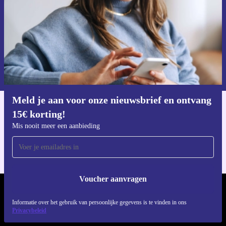
Voucher aanvragen
Informatie over het gebruik van persoonsgegevens vind je in ons
privacybeleid
.
Meld je aan voor onze nieuwsbrief en ontvang
15€ korting!
Download de refurbed app
Voor iOS en Android
Mis nooit meer een aanbieding
Voucher aanvragen
REFURBED NEDERLAND - RETHINK NEW.
Informatie over het gebruik van persoonlijke gegevens is te vinden in ons
Privacybeleid
VOLG ONS