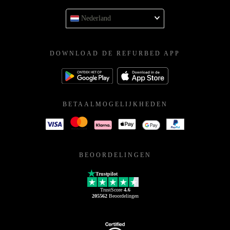
Nederland
DOWNLOAD DE REFURBED APP
BETAALMOGELIJKHEDEN
BEOORDELINGEN
Trustpilot
TrustScore
4.6
205562
Beoordelingen