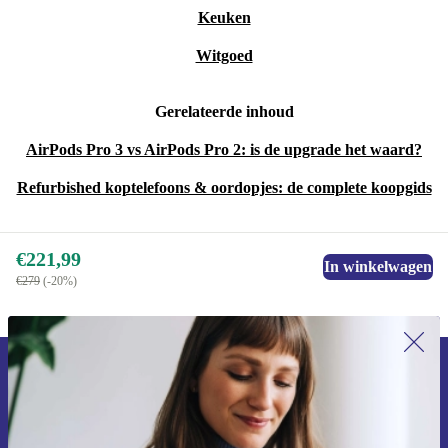
Keuken
Witgoed
Gerelateerde inhoud
AirPods Pro 3 vs AirPods Pro 2: is de upgrade het waard?
Refurbished koptelefoons & oordopjes: de complete koopgids
€221,99
In winkelwagen
€279
(-20%)
Meld je aan voor onze nieuwsbrief en
ontvang €15 korting!
Mis nooit meer een aanbieding.