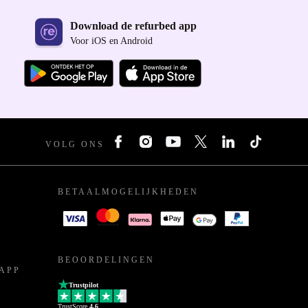
Download de refurbed app
Voor iOS en Android
VOLG ONS
BETAALMOGELIJKHEDEN
BEOORDELINGEN
APP
Trustpilot
TrustScore
4.6