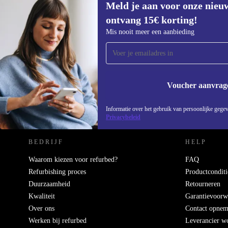
Meld je aan voor onze nieu
ontvang 15€ korting!
Meld je aan voor onze nieuwsbrief en
Mis nooit meer een aanbieding
ontvang €15 korting!
Mis nooit meer een aanbieding.
Voucher aanvrag
REFURBED NEDERLAND - RETHINK NEW.
Informatie over het gebruik van persoonlijke gegev
Privacybeleid
BEDRIJF
HELP
Waarom kiezen voor refurbed?
FAQ
Refurbishing proces
Productconditi
Duurzaamheid
Retourneren
Kwaliteit
Garantievoorw
Over ons
Contact opne
Werken bij refurbed
Leverancier w