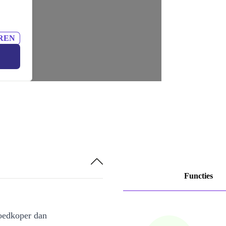
REN
Functies
oedkoper dan