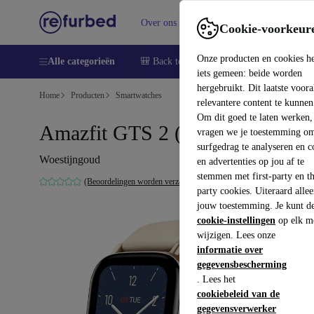
Over ons
Verkopen
Support
Cookie-voorkeur
Onze producten en cookies h
Alle categorieën
🎒 Back to school
Smartphones
Lapto
iets gemeen: beide worden
hergebruikt. Dit laatste voor
Home
Producten
Smartwatches
relevantere content te kunnen
Om dit goed te laten werken,
Amazfit GTS 2 (2020)
vragen we je toestemming om
surfgedrag te analyseren en c
Woestijngoud
en advertenties op jou af te
stemmen met first-party en th
(Beoordelingen worden verzameld)
party cookies. Uiteraard alle
jouw toestemming. Je kunt d
cookie-instellingen
op elk m
wijzigen. Lees onze
informatie over
gegevensbescherming
. Lees het
cookiebeleid van de
gegevensverwerker