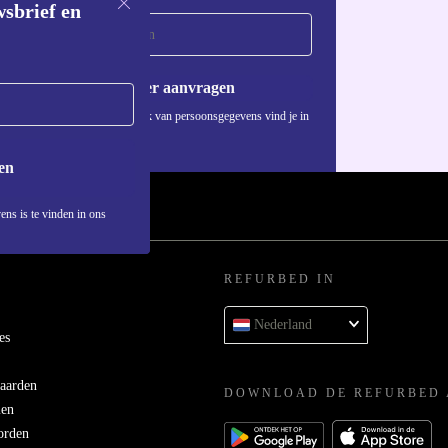
wsbrief en
Voucher aanvragen
Informatie over het gebruik van persoonsgegevens vind je in
ons
privacybeleid
.
en
ens is te vinden in ons
REFURBED IN
Nederland
es
aarden
DOWNLOAD DE REFURBED 
men
orden