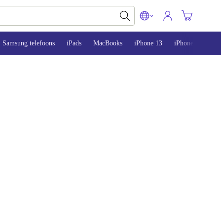
Samsung telefoons
iPads
MacBooks
iPhone 13
iPhone 14
iP