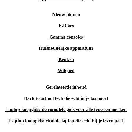
Nieuw binnen
E-Bikes
Gaming consoles
Huishoudelijke apparatuur
Keuken
Witgoed
Gerelateerde inhoud
Back-to-school tech die écht in je tas hoort
Laptop koopgids: de complete gids voor alle types en merken
Laptop koopgids: vind de laptop die echt bij je leven past