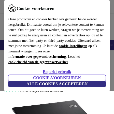
Download de app
Downloaden
Cookie-voorkeuren
Gebruik refurbed snel en eenvoudig
Onze producten en cookies hebben iets gemeen: beide worden
hergebruikt. Dit laatste vooral om je relevantere content te kunnen
tonen. Om dit goed te laten werken, vragen we je toestemming om
je surfgedrag te analyseren en content en advertenties op jou af te
stemmen met first-party en third-party cookies. Uiteraard alleen
Smartphones
Laptops
Tablets
Smartwatches
Accessoires
Koptelef
met jouw toestemming. Je kunt de
cookie-instellingen
op elk
moment wijzigen. Lees onze
Home
informatie over gegevensbescherming
Producten
Laptops
Acer Laptops
. Lees het
cookiebeleid van de gegevensverwerker
.
Acer TravelMate P2 TMP215-54 | i5-
Beperkt gebruik
1235U | 15.6-inch
COOKIE-VOORKEUREN
16 GB | 1 TB SSD | FP | Win 11 Pro | CH
ALLE COOKIES ACCEPTEREN
(Beoordelingen worden verzameld)