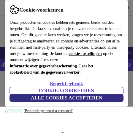
Download de app
Downloaden
Cookie-voorkeuren
Gebruik refurbed snel en eenvoudig
Onze producten en cookies hebben iets gemeen: beide worden
hergebruikt. Dit laatste vooral om je relevantere content te kunnen
tonen. Om dit goed te laten werken, vragen we je toestemming om
je surfgedrag te analyseren en content en advertenties op jou af te
stemmen met first-party en third-party cookies. Uiteraard alleen
Smartphones
Laptops
Tablets
Smartwatches
Accessoires
Koptelef
met jouw toestemming. Je kunt de
cookie-instellingen
op elk
moment wijzigen. Lees onze
💰Bespaar 5% EXTRA op alle iPhones - Code: IPHONEDEAL -
AV
informatie over gegevensbescherming
. Lees het
cookiebeleid van de gegevensverwerker
.
Home
Baby & kinderen
Kinderwagens & Buggy's
Beperkt gebruik
Nuna Demi Grow babybadje
COOKIE-VOORKEUREN
ALLE COOKIES ACCEPTEREN
zwart
(Beoordelingen worden verzameld)