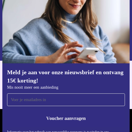
Mis nooit meer een aanbieding.
Voucher aanvragen
Informatie over het gebruik van persoonsgegevens vind je in ons
privacybeleid
.
Meld je aan voor onze nieuwsbrief en ontvang
Download de refurbed app
15€ korting!
Voor iOS en Android
Mis nooit meer een aanbieding
Voucher aanvragen
REFURBED NEDERLAND - RETHINK NEW.