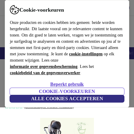
Download de app
Downloaden
Cookie-voorkeuren
Gebruik refurbed snel en eenvoudig
Onze producten en cookies hebben iets gemeen: beide worden
hergebruikt. Dit laatste vooral om je relevantere content te kunnen
tonen. Om dit goed te laten werken, vragen we je toestemming om
je surfgedrag te analyseren en content en advertenties op jou af te
stemmen met first-party en third-party cookies. Uiteraard alleen
Smartphones
Laptops
Tablets
Smartwatches
Accessoires
Koptelef
met jouw toestemming. Je kunt de
cookie-instellingen
op elk
moment wijzigen. Lees onze
Home
informatie over gegevensbescherming
Baby & kinderen
Kinderwagens & Buggy's
. Lees het
Kinderwagens
cookiebeleid van de gegevensverwerker
.
My Junior Vita Unique
Beperkt gebruik
Combikinderwagen
COOKIE-VOORKEUREN
beige | alleen kinderwagen
ALLE COOKIES ACCEPTEREN
(Beoordelingen worden verzameld)