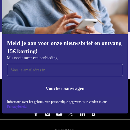
Voucher aanvragen
Informatie over het gebruik van persoonsgegevens vind je in ons
privacybeleid
.
Meld je aan voor onze nieuwsbrief en ontvang
Download de refurbed app
15€ korting!
Voor iOS en Android
Mis nooit meer een aanbieding
Voucher aanvragen
REFURBED NEDERLAND - RETHINK NEW.
Informatie over het gebruik van persoonlijke gegevens is te vinden in ons
VOLG ONS
Privacybeleid