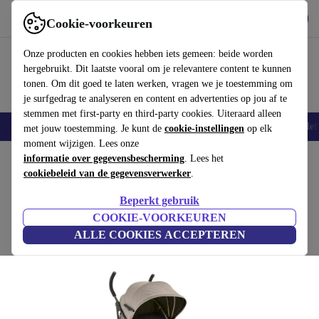
Download de app
Downloaden
Cookie-voorkeuren
Gebruik refurbed snel en eenvoudig
Onze producten en cookies hebben iets gemeen: beide worden
hergebruikt. Dit laatste vooral om je relevantere content te kunnen
tonen. Om dit goed te laten werken, vragen we je toestemming om
je surfgedrag te analyseren en content en advertenties op jou af te
stemmen met first-party en third-party cookies. Uiteraard alleen
Smartphones
Laptops
Tablets
Smartwatches
Accessoires
Koptelef
met jouw toestemming. Je kunt de
cookie-instellingen
op elk
moment wijzigen. Lees onze
Home
informatie over gegevensbescherming
Baby & kinderen
Kinderwagens & Buggy's
. Lees het
Kinderwagens
cookiebeleid van de gegevensverwerker
.
KikkaBoo Beetle kinderwagen beige
Beperkt gebruik
beige
COOKIE-VOORKEUREN
ALLE COOKIES ACCEPTEREN
(Beoordelingen worden verzameld)