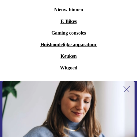
Nieuw binnen
E-Bikes
Gaming consoles
Huishoudelijke apparatuur
Keuken
Witgoed
Meld je aan voor onze nieuwsbrief en
ontvang €15 korting!
Mis nooit meer een aanbieding.