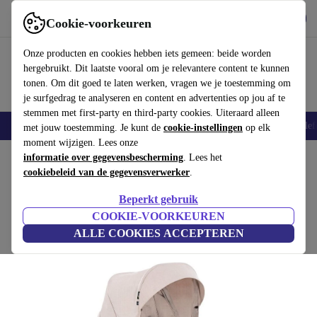
Download de app
Downloaden
Cookie-voorkeuren
Gebruik refurbed snel en eenvoudig
Onze producten en cookies hebben iets gemeen: beide worden
hergebruikt. Dit laatste vooral om je relevantere content te kunnen
tonen. Om dit goed te laten werken, vragen we je toestemming om
je surfgedrag te analyseren en content en advertenties op jou af te
stemmen met first-party en third-party cookies. Uiteraard alleen
Smartphones
Laptops
Tablets
Smartwatches
Accessoires
Koptelef
met jouw toestemming. Je kunt de
cookie-instellingen
op elk
moment wijzigen. Lees onze
Home
informatie over gegevensbescherming
Baby & kinderen
Kinderwagens & Buggy's
. Lees het
cookiebeleid van de gegevensverwerker
.
Hauck Vision X sportwagenopzetstuk
Beperkt gebruik
beige
COOKIE-VOORKEUREN
ALLE COOKIES ACCEPTEREN
(Beoordelingen worden verzameld)