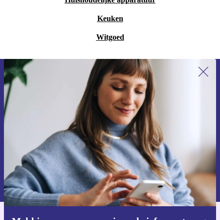
Keuken
Witgoed
Meld je aan voor onze nieuwsbrief en
ontvang €15 korting!
Mis nooit meer een aanbieding.
Voucher aanvragen
Informatie over het gebruik van persoonsgegevens vind je in ons
privacybeleid
.