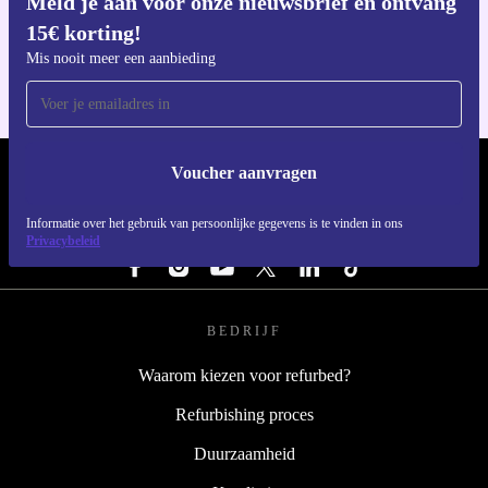
Meld je aan voor onze nieuwsbrief en ontvang
Download de refurbed app
15€ korting!
Voor iOS en Android
Mis nooit meer een aanbieding
Voucher aanvragen
REFURBED NEDERLAND - RETHINK NEW.
Informatie over het gebruik van persoonlijke gegevens is te vinden in ons
VOLG ONS
Privacybeleid
BEDRIJF
Waarom kiezen voor refurbed?
Refurbishing proces
Duurzaamheid