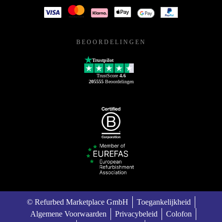
BEOORDELINGEN
Trustpilot
TrustScore
4.6
205555
Beoordelingen
© Refurbed Marketplace GmbH
Toegankelijkheid
Algemene Voorwaarden
Privacybeleid
Colofon