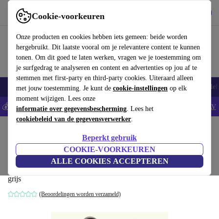
Download de app
Downloaden
Cookie-voorkeuren
Gebruik refurbed snel en eenvoudig
Onze producten en cookies hebben iets gemeen: beide worden
hergebruikt. Dit laatste vooral om je relevantere content te kunnen
tonen. Om dit goed te laten werken, vragen we je toestemming om
je surfgedrag te analyseren en content en advertenties op jou af te
stemmen met first-party en third-party cookies. Uiteraard alleen
Smartphones
Laptops
Tablets
Smartwatches
Accessoires
Koptelef
met jouw toestemming. Je kunt de
cookie-instellingen
op elk
moment wijzigen. Lees onze
💰Bespaar 5% EXTRA op alle iPhones - Code: IPHONEDEAL -
AV
informatie over gegevensbescherming
. Lees het
cookiebeleid van de gegevensverwerker
.
Home
Baby & kinderen
Kinderwagens & Buggy's
Kinderwagens
Beperkt gebruik
Hartan Xperia XL combinatie
COOKIE-VOORKEUREN
kinderwagen
ALLE COOKIES ACCEPTEREN
grijs
(Beoordelingen worden verzameld)