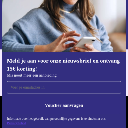
Voucher aanvragen
Informatie over het gebruik van persoonsgegevens vind je in ons
privacybeleid
.
Meld je aan voor onze nieuwsbrief en ontvang
Download de refurbed app
15€ korting!
Voor iOS en Android
Mis nooit meer een aanbieding
Voucher aanvragen
REFURBED NEDERLAND - RETHINK NEW.
Informatie over het gebruik van persoonlijke gegevens is te vinden in ons
VOLG ONS
Privacybeleid