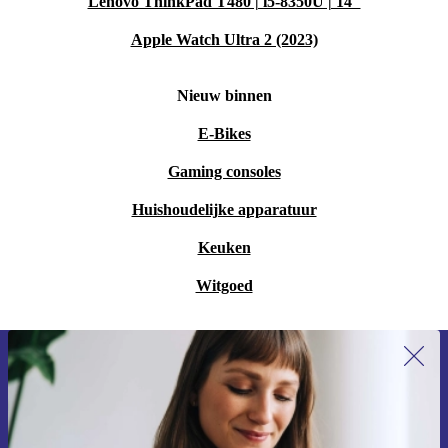
Lenovo ThinkPad T480 | i5-8350U | 14"
Apple Watch Ultra 2 (2023)
Nieuw binnen
E-Bikes
Gaming consoles
Huishoudelijke apparatuur
Keuken
Witgoed
Meld je aan voor onze nieuwsbrief en
ontvang €15 korting!
Mis nooit meer een aanbieding.