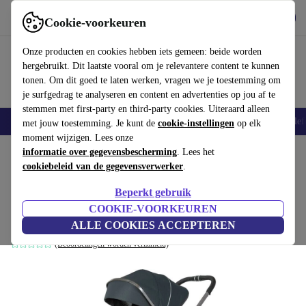
Download de app
Downloaden
Cookie-voorkeuren
Gebruik refurbed snel en eenvoudig
Onze producten en cookies hebben iets gemeen: beide worden
hergebruikt. Dit laatste vooral om je relevantere content te kunnen
tonen. Om dit goed te laten werken, vragen we je toestemming om
je surfgedrag te analyseren en content en advertenties op jou af te
stemmen met first-party en third-party cookies. Uiteraard alleen
Smartphones
Laptops
Tablets
Smartwatches
Accessoires
Koptelef
met jouw toestemming. Je kunt de
cookie-instellingen
op elk
moment wijzigen. Lees onze
Home
informatie over gegevensbescherming
Baby & kinderen
Kinderwagens & Buggy's
. Lees het
Kinderwagens
cookiebeleid van de gegevensverwerker
.
Hartan VIP GTX Racing Stars
Beperkt gebruik
kinderwagen
COOKIE-VOORKEUREN
donkerblauw
ALLE COOKIES ACCEPTEREN
(Beoordelingen worden verzameld)