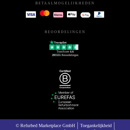
BETAALMOGELIJKHEDEN
BEOORDELINGEN
Trustpilot
TrustScore
4.6
205555
Beoordelingen
© Refurbed Marketplace GmbH
Toegankelijkheid