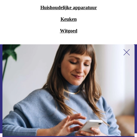
Huishoudelijke apparatuur
Keuken
Witgoed
Meld je aan voor onze nieuwsbrief en
ontvang €15 korting!
Mis nooit meer een aanbieding.
Voucher aanvragen
Informatie over het gebruik van persoonsgegevens vind je in ons
privacybeleid
.