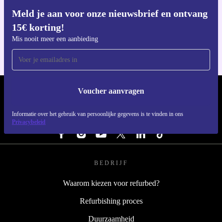
Meld je aan voor onze nieuwsbrief en ontvang
Download de refurbed app
15€ korting!
Voor iOS en Android
Mis nooit meer een aanbieding
Voucher aanvragen
REFURBED NEDERLAND - RETHINK NEW.
Informatie over het gebruik van persoonlijke gegevens is te vinden in ons
VOLG ONS
Privacybeleid
BEDRIJF
Waarom kiezen voor refurbed?
Refurbishing proces
Duurzaamheid