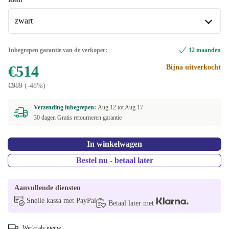
Kleur
zwart
zwart
Inbegrepen garantie van de verkoper:
12 maanden
€514
Bijna uitverkocht
beige
+€175,99
€989
(-48%)
Verzending inbegrepen:
Aug 12 tot
Aug 17
30 dagen Gratis retourneren garantie
In winkelwagen
Bestel nu - betaal later
Aanvullende diensten
Snelle kassa met PayPal
Betaal later met
Werkt als nieuw