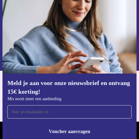
ontvang €15 korting!
Mis nooit meer een aanbieding.
Voucher aanvragen
Informatie over het gebruik van persoonsgegevens vind je in ons
privacybeleid
.
Meld je aan voor onze nieuwsbrief en ontvang
Download de refurbed app
15€ korting!
Voor iOS en Android
Mis nooit meer een aanbieding
Voucher aanvragen
REFURBED NEDERLAND - RETHINK NEW.