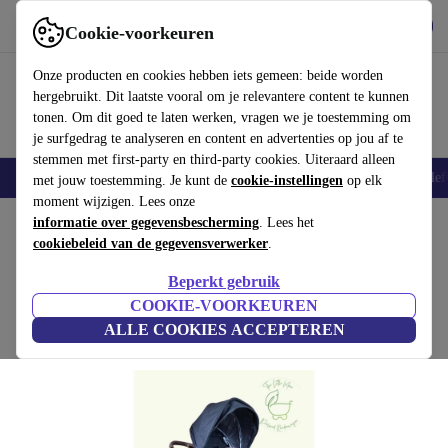
Download de app
Downloaden
Cookie-voorkeuren
Gebruik refurbed snel en eenvoudig
Onze producten en cookies hebben iets gemeen: beide worden
hergebruikt. Dit laatste vooral om je relevantere content te kunnen
tonen. Om dit goed te laten werken, vragen we je toestemming om
je surfgedrag te analyseren en content en advertenties op jou af te
stemmen met first-party en third-party cookies. Uiteraard alleen
Smartphones
Laptops
Tablets
Smartwatches
Accessoires
Koptelef
met jouw toestemming. Je kunt de
cookie-instellingen
op elk
moment wijzigen. Lees onze
Home
informatie over gegevensbescherming
Baby & kinderen
Kinderwagens & Buggy's
. Lees het
Kinderwagens
cookiebeleid van de gegevensverwerker
.
Cybex Priam Platinum kinderwagen
Beperkt gebruik
€514
zwart
COOKIE-VOORKEUREN
€989
ALLE COOKIES ACCEPTEREN
(Beoordelingen worden verzameld)