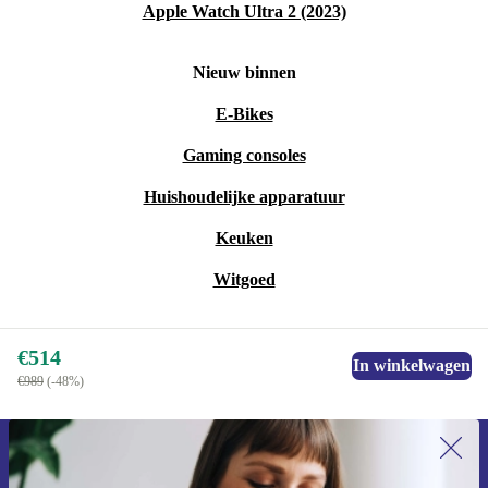
Apple Watch Ultra 2 (2023)
Nieuw binnen
E-Bikes
Gaming consoles
Huishoudelijke apparatuur
Keuken
Witgoed
€514
In winkelwagen
€989
(-48%)
Meld je aan voor onze nieuwsbrief en