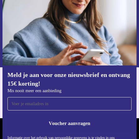
Mis nooit meer een aanbieding.
Voucher aanvragen
Informatie over het gebruik van persoonsgegevens vind je in ons
privacybeleid
.
Meld je aan voor onze nieuwsbrief en ontvang
Download de refurbed app
15€ korting!
Voor iOS en Android
Mis nooit meer een aanbieding
Voucher aanvragen
REFURBED NEDERLAND - RETHINK NEW.
Informatie over het gebruik van persoonlijke gegevens is te vinden in ons