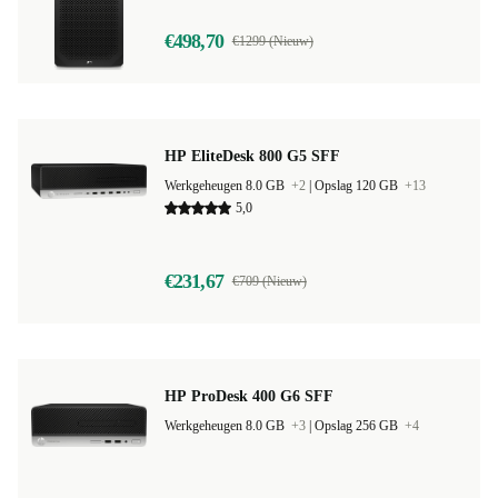
€498,70
€1299 (Nieuw)
HP EliteDesk 800 G5 SFF
Werkgeheugen 8.0 GB
+2
|
Opslag 120 GB
+13
5,0
€231,67
€709 (Nieuw)
HP ProDesk 400 G6 SFF
Werkgeheugen 8.0 GB
+3
|
Opslag 256 GB
+4