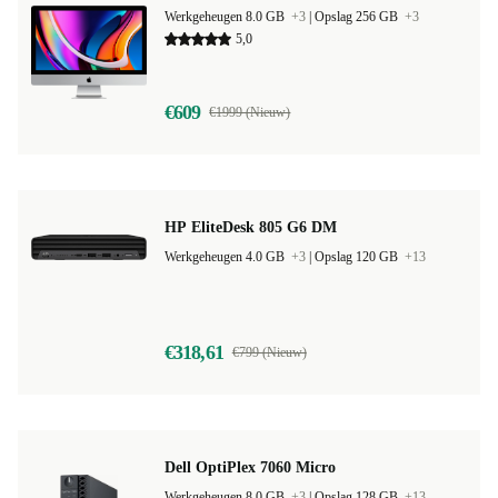
Werkgeheugen 8.0 GB
+3
|
Opslag 256 GB
+3
5,0
€609
€1999 (Nieuw)
HP EliteDesk 805 G6 DM
Werkgeheugen 4.0 GB
+3
|
Opslag 120 GB
+13
€318,61
€799 (Nieuw)
Dell OptiPlex 7060 Micro
Werkgeheugen 8.0 GB
+3
|
Opslag 128 GB
+13