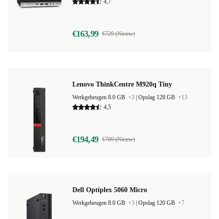
4,7
€163,99
€729 (Nieuw)
Lenovo ThinkCentre M920q Tiny
Werkgeheugen 8.0 GB
+3
|
Opslag 128 GB
+13
4,5
€194,49
€709 (Nieuw)
Dell Optiplex 5060 Micro
Werkgeheugen 8.0 GB
+3
|
Opslag 120 GB
+7