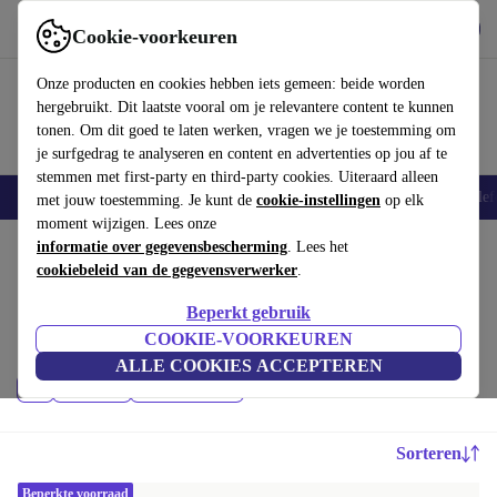
Download de app
Downloaden
Cookie-voorkeuren
Gebruik refurbed snel en eenvoudig
Onze producten en cookies hebben iets gemeen: beide worden
hergebruikt. Dit laatste vooral om je relevantere content te kunnen
tonen. Om dit goed te laten werken, vragen we je toestemming om
je surfgedrag te analyseren en content en advertenties op jou af te
stemmen met first-party en third-party cookies. Uiteraard alleen
Smartphones
Laptops
Tablets
Smartwatches
Accessoires
Koptelef
met jouw toestemming. Je kunt de
cookie-instellingen
op elk
moment wijzigen. Lees onze
Home
informatie over gegevensbescherming
Producten
. Lees het
cookiebeleid van de gegevensverwerker
.
Desktop pc's:
Beperkt gebruik
Hoogwaardige refurbished Desktop pc's voor een geweldige prijs. Jouw
COOKIE-VOORKEUREN
duurzame keuze met minimaal 12 maanden garantie.
ALLE COOKIES ACCEPTEREN
Prijs
Merk
Filteren
Sorteren
Beperkte voorraad