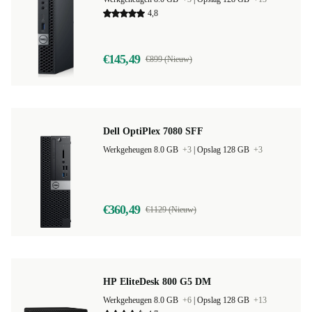
4,8
€145,49
€899 (Nieuw)
Dell OptiPlex 7080 SFF
Werkgeheugen 8.0 GB
+3
|
Opslag 128 GB
+3
€360,49
€1129 (Nieuw)
HP EliteDesk 800 G5 DM
Werkgeheugen 8.0 GB
+6
|
Opslag 128 GB
+13