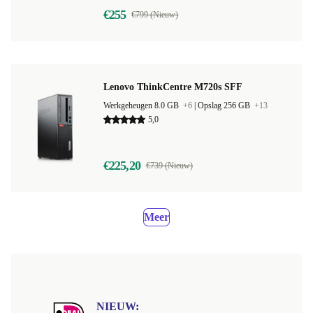
€255
€799 (Nieuw)
Lenovo ThinkCentre M720s SFF
Werkgeheugen 8.0 GB
+6
|
Opslag 256 GB
+13
5,0
€225,20
€739 (Nieuw)
Meer
NIEUW: