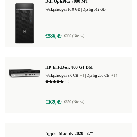
Dell OptiPlex 7080 MT
Werkgeheugen 16.0 GB |
Opslag 512 GB
€586,49
€669 (Nieuw)
HP EliteDesk 800 G4 DM
Werkgeheugen 8.0 GB
+4
|
Opslag 256 GB
+14
4,9
€169,49
€679 (Nieuw)
Apple iMac 5K 2020 | 27"