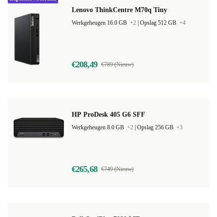
Lenovo ThinkCentre M70q Tiny
Werkgeheugen 16.0 GB
+2
|
Opslag 512 GB
+4
€208,49
€789 (Nieuw)
HP ProDesk 405 G6 SFF
Werkgeheugen 8.0 GB
+2
|
Opslag 256 GB
+3
€265,68
€749 (Nieuw)