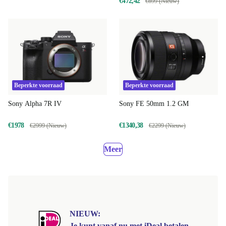
€472,42
€699 (Nieuw)
Beperkte voorraad
Beperkte voorraad
Sony Alpha 7R IV
Sony FE 50mm 1.2 GM
€1978
€1340,38
€2999 (Nieuw)
€2299 (Nieuw)
Meer
NIEUW:
Je kunt vanaf nu met iDeal betalen