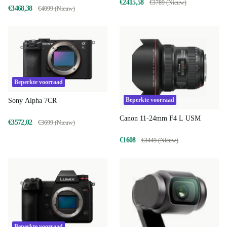
€2415,58
€3789 (Nieuw)
€3468,38
€4099 (Nieuw)
Beperkte voorraad
Beperkte voorraad
Sony Alpha 7CR
Canon 11-24mm F4 L USM
€3572,02
€3699 (Nieuw)
€1608
€3449 (Nieuw)
Beperkte voorraad