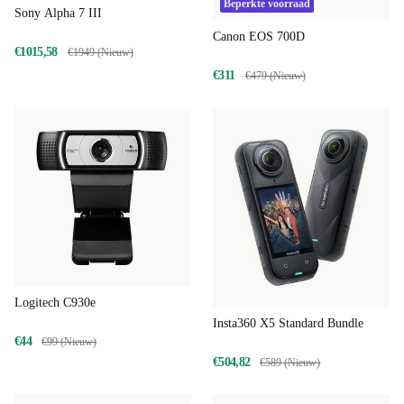
Beperkte voorraad
Sony Alpha 7 III
Canon EOS 700D
€1015,58
€1949 (Nieuw)
€311
€479 (Nieuw)
Logitech C930e
Insta360 X5 Standard Bundle
€44
€99 (Nieuw)
€504,82
€589 (Nieuw)