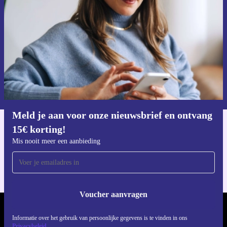
Mis nooit meer een aanbieding.
Voucher aanvragen
Informatie over het gebruik van persoonsgegevens vind je in ons
privacybeleid
.
Meld je aan voor onze nieuwsbrief en ontvang
15€ korting!
Download de refurbed app
Mis nooit meer een aanbieding
Voor iOS en Android
Voucher aanvragen
REFURBED NEDERLAND - RETHINK NEW.
Informatie over het gebruik van persoonlijke gegevens is te vinden in ons
Privacybeleid