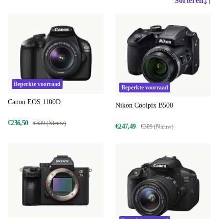
Sorteren
Beperkte voorraad
Beperkte voorraad
Canon EOS 1100D
Nikon Coolpix B500
€236,50
€589 (Nieuw)
€247,49
€309 (Nieuw)