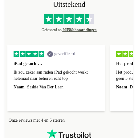
Uitstekend
Gebaseerd op
205580 beoordelingen
geverifieerd
iPad gekocht…
Het product
Ik zou zeker aan raden iPad gekocht werkt
Het product 
helemaal naar behoren echt top
geen 5 sterren geef is de onduidelijke
communicati
Naam
Saskia Van Der Laan
Naam
Dhr. 
Onze reviews met 4 en 5 sterren