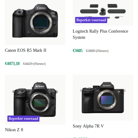
Beperkte voorraad
Logitech Rally Plus Conference
System
Canon EOS R5 Mark II
€3605
€3889 (Nieuw)
€4073,18
€4429 (Nieuw)
Beperkte voorraad
Sony Alpha 7R V
Nikon Z 8