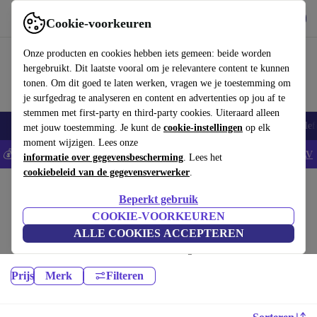
Download de app
Downloaden
Cookie-voorkeuren
Gebruik refurbed snel en eenvoudig
Onze producten en cookies hebben iets gemeen: beide worden
hergebruikt. Dit laatste vooral om je relevantere content te kunnen
tonen. Om dit goed te laten werken, vragen we je toestemming om
je surfgedrag te analyseren en content en advertenties op jou af te
stemmen met first-party en third-party cookies. Uiteraard alleen
Smartphones
Laptops
Tablets
Smartwatches
Accessoires
Koptelef
met jouw toestemming. Je kunt de
cookie-instellingen
op elk
moment wijzigen. Lees onze
💰Bespaar 5% EXTRA op alle iPhones - Code: IPHONEDEAL -
AV
informatie over gegevensbescherming
. Lees het
cookiebeleid van de gegevensverwerker
.
Home
Producten
Beperkt gebruik
Camera's:
COOKIE-VOORKEUREN
ALLE COOKIES ACCEPTEREN
Hoogwaardige refurbished Camera's voor een geweldige prijs. Jouw
duurzame keuze met minimaal 12 maanden garantie.
Prijs
Merk
Filteren