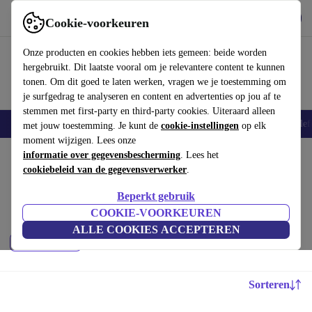
Download de app
Downloaden
Cookie-voorkeuren
Gebruik refurbed snel en eenvoudig
Onze producten en cookies hebben iets gemeen: beide worden
hergebruikt. Dit laatste vooral om je relevantere content te kunnen
tonen. Om dit goed te laten werken, vragen we je toestemming om
je surfgedrag te analyseren en content en advertenties op jou af te
stemmen met first-party en third-party cookies. Uiteraard alleen
Smartphones
Laptops
Tablets
Smartwatches
Accessoires
Koptelef
met jouw toestemming. Je kunt de
cookie-instellingen
op elk
moment wijzigen. Lees onze
Home
informatie over gegevensbescherming
Producten
Camera's
. Lees het
cookiebeleid van de gegevensverwerker
.
GoPro:
Beperkt gebruik
Hoogwaardige refurbished GoPro voor een geweldige prijs. Jouw
COOKIE-VOORKEUREN
duurzame keuze met minimaal 12 maanden garantie.
ALLE COOKIES ACCEPTEREN
Filteren
Sorteren