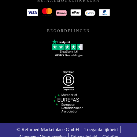
BETAALMOGELIJKHEDEN
BEOORDELINGEN
Trustpilot
TrustScore
4.6
206025
Beoordelingen
© Refurbed Marketplace GmbH
Toegankelijkheid
Algemene Voorwaarden
Privacybeleid
Colofon