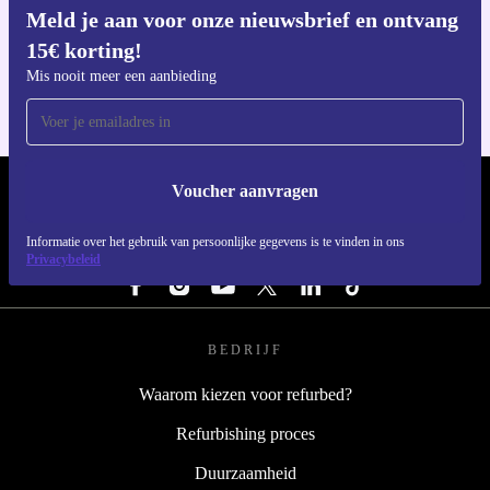
Meld je aan voor onze nieuwsbrief en ontvang
Download de refurbed app
15€ korting!
Voor iOS en Android
Mis nooit meer een aanbieding
Voucher aanvragen
REFURBED NEDERLAND - RETHINK NEW.
Informatie over het gebruik van persoonlijke gegevens is te vinden in ons
VOLG ONS
Privacybeleid
BEDRIJF
Waarom kiezen voor refurbed?
Refurbishing proces
Duurzaamheid