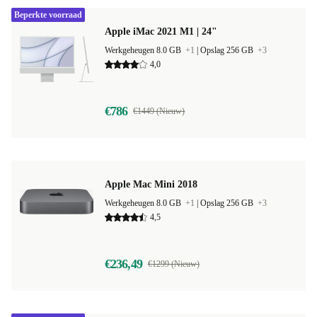
Beperkte voorraad
Apple iMac 2021 M1 | 24"
Werkgeheugen 8.0 GB
+1
|
Opslag 256 GB
+3
4,0
€786
€1449 (Nieuw)
Apple Mac Mini 2018
Werkgeheugen 8.0 GB
+1
|
Opslag 256 GB
+3
4,5
€236,49
€1299 (Nieuw)