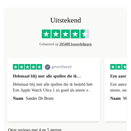
Uitstekend
Gebaseerd op
205408 beoordelingen
geverifieerd
Helemaal blij met alle spullen die ik…
Een aanrad
Helemaal blij met alle spullen die ik besteld heb.
Een aanrader
Een Apple Watch Ultra 1 zo goed als nieuw en
nieuw, snell
dat is ie ook echt. Batterij helemaal in orde en
Naam
Sander De Bruin
Naam
Mirei
de behuizing had een klein krasje maarja daar
bespaar ik wel ruim 300euro op met een nieuw
exemplaar en wie zie dat nou, ik niet hoor. En
met de AirPods Pro 2 ook helemaal happy.
Werken perfect en je zou ze bijna niet kunnen
Onze reviews met 4 en 5 sterren