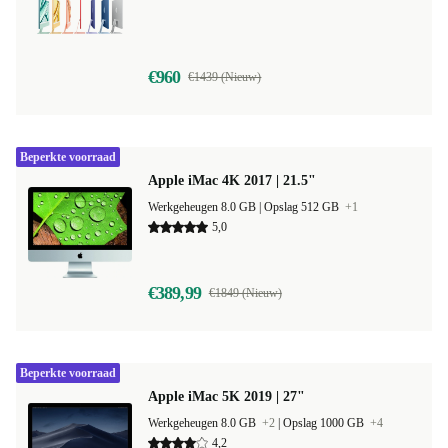
€960
€1439 (Nieuw)
Beperkte voorraad
Apple iMac 4K 2017 | 21.5"
Werkgeheugen 8.0 GB |
Opslag 512 GB
+1
5,0
€389,99
€1849 (Nieuw)
Beperkte voorraad
Apple iMac 5K 2019 | 27"
Werkgeheugen 8.0 GB
+2
|
Opslag 1000 GB
+4
4,2