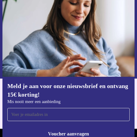
Meld je aan voor onze nieuwsbrief en
ontvang €15 korting!
Mis nooit meer een aanbieding.
Voucher aanvragen
Informatie over het gebruik van persoonsgegevens vind je in ons
privacybeleid
.
Meld je aan voor onze nieuwsbrief en ontvang
Download de refurbed app
15€ korting!
Voor iOS en Android
Mis nooit meer een aanbieding
Voucher aanvragen