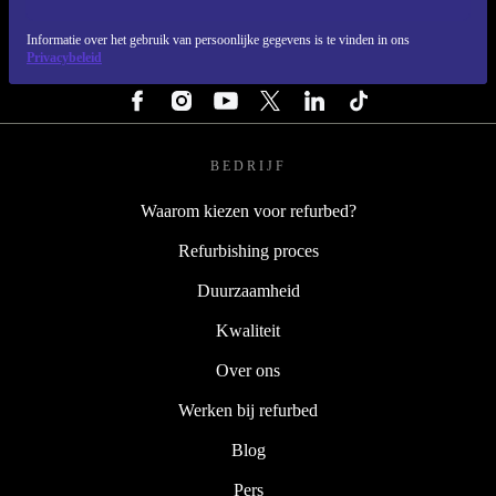
REFURBED NEDERLAND - RETHINK NEW.
Informatie over het gebruik van persoonlijke gegevens is te vinden in ons
Privacybeleid
VOLG ONS
BEDRIJF
Waarom kiezen voor refurbed?
Refurbishing proces
Duurzaamheid
Kwaliteit
Over ons
Werken bij refurbed
Blog
Pers