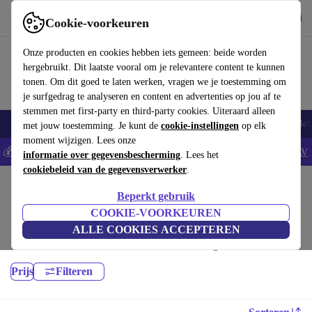
Download de app
Downloaden
Cookie-voorkeuren
Gebruik refurbed snel en eenvoudig
Onze producten en cookies hebben iets gemeen: beide worden
hergebruikt. Dit laatste vooral om je relevantere content te kunnen
tonen. Om dit goed te laten werken, vragen we je toestemming om
je surfgedrag te analyseren en content en advertenties op jou af te
stemmen met first-party en third-party cookies. Uiteraard alleen
Smartphones
Laptops
Tablets
Smartwatches
Accessoires
Koptelef
met jouw toestemming. Je kunt de
cookie-instellingen
op elk
moment wijzigen. Lees onze
💰Bespaar 5% EXTRA op alle iPhones - Code: IPHONEDEAL -
AV
informatie over gegevensbescherming
. Lees het
cookiebeleid van de gegevensverwerker
.
Home
Producten
Desktop pc's
Beperkt gebruik
Apple Mac:
COOKIE-VOORKEUREN
ALLE COOKIES ACCEPTEREN
Hoogwaardige refurbished Apple Mac Desktops voor een scherpe prijs.
Een duurzamere keuze, met minimaal 12 maanden garantie.
Prijs
Filteren