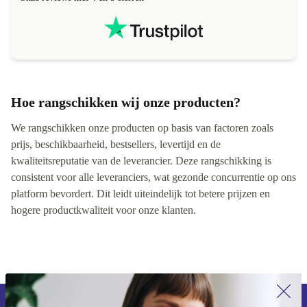
onderscheiden van een gloednieuwe uit de
verpakking. Ik kom graag terug bij jullie voor
andere gadgets eerst maar weer even sparen. Ik
raad het iedereen aan. Nogmaals top geregeld bij
refurbed. Vriendelijke groet Sander
Hoe rangschikken wij onze producten?
We rangschikken onze producten op basis van factoren zoals
prijs, beschikbaarheid, bestsellers, levertijd en de
kwaliteitsreputatie van de leverancier. Deze rangschikking is
consistent voor alle leveranciers, wat gezonde concurrentie op ons
platform bevordert. Dit leidt uiteindelijk tot betere prijzen en
hogere productkwaliteit voor onze klanten.